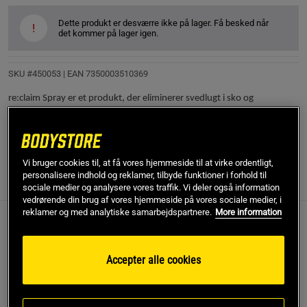
Dette produkt er desværre ikke på lager. Få besked når
!
det kommer på lager igen.
SKU #450053
| EAN
7350003510369
re:claim Spray er et produkt, der eliminerer svedlugt i sko og
fitnessudstyr.
Læs mere
Vi bruger cookies til, at få vores hjemmeside til at virke ordentligt,
personalisere indhold og reklamer, tilbyde funktioner i forhold til
Information
Anmeldelser
(1)
sociale medier og analysere vores traffik. Vi deler også information
vedrørende din brug af vores hjemmeside på vores sociale medier, i
reklamer og med analytiske samarbejdspartnere.
More information
Arbejder med alle materialer
Efterlader ingen pletter
Accepter alle cookies
Til daglig brug i sko, tasker, hjelme og meget mere
Fjerner hårde lugte
Dine sneakers, sportstaske og træningstøj er nøje udvalgt af dig til din