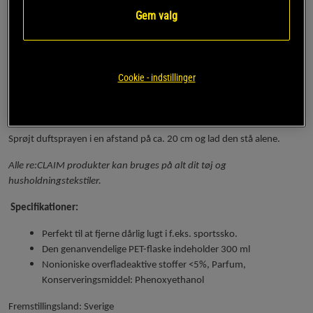
re:CLAIM Odor Control Spray hjælper dig med at
træning, og
Gem valg
holde disse ting friske.
Kontinuerlig brug af re:CLAIM Odor Control
Spray holder dit fitnessudstyr frisk og fri for svedlugt. Perfekt, når
lugten har lagt sig!
Cookie - indstillinger
Duftsprayen neutraliserer de lugtmolekyler, der forårsager dårlig lugt,
og efterlader en frisk, sporty duft. Sprayen virker med alle materialer
og efterlader ingen pletter.
Sprøjt duftsprayen i en afstand på ca. 20 cm og lad den stå alene.
Alle re:CLAIM produkter kan bruges på alt dit tøj og
husholdningstekstiler.
Specifikationer:
Perfekt til at fjerne dårlig lugt i f.eks. sportssko.
Den genanvendelige PET-flaske indeholder 300 ml
Nonioniske overfladeaktive stoffer <5%, Parfum,
Konserveringsmiddel: Phenoxyethanol
Fremstillingsland: Sverige