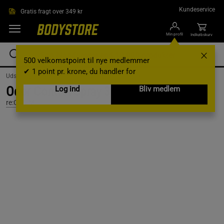
Gå direkte til hovedindholdet
Kundeservice
Gratis fragt over 349 kr
Min profil
Indkøbskurv
500 velkomstpoint til nye medlemmer
✔ 1 point pr. krone, du handler for
Udstyr og tilbehør /
Kropspleje & Hygiejne /
Hygiejne
Odor Control Spray 300ml
Log ind
Bliv medlem
re:CLAIM