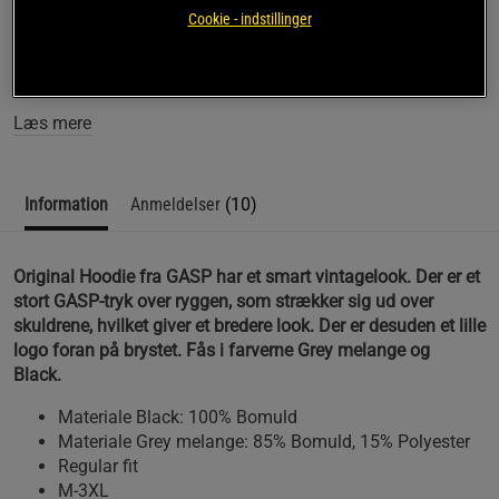
Cookie - indstillinger
Original Hoodie fra GASP har et smart vintagelook. Der er et
stort GASP-tryk over ryggen, som strækker sig ud over
skuldrene, hvilket giver et bredere look.
Læs mere
Information
Anmeldelser
(10)
Original Hoodie fra GASP har et smart vintagelook. Der er et
stort GASP-tryk over ryggen, som strækker sig ud over
skuldrene, hvilket giver et bredere look. Der er desuden et lille
logo foran på brystet. Fås i farverne Grey melange og
Black.
Materiale Black: 100% Bomuld
Materiale Grey melange: 85% Bomuld, 15% Polyester
Regular fit
M-3XL