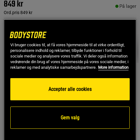
849 kr
På lager
Ord.pris
849 kr
Farve:
Greymelange
Vi bruger cookies til, at få vores hjemmeside til at virke ordentligt,
personalisere indhold og reklamer, tilbyde funktioner i forhold til
sociale medier og analysere vores traffik. Vi deler også information
vedrørende din brug af vores hjemmeside på vores sociale medier, i
reklamer og med analytiske samarbejdspartnere.
More information
M
Accepter alle cookies
Føj til indkøbskurven
Gem valg
Gratis fragt over 349 kr
Gratis retur
14 dages fortrydelsesret
SKU #220857940R | EAN
7332576091605