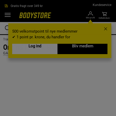
Gå direkte til hovedindholdet
Kundeservice
Gratis fragt over 349 kr
Min profil
Indkøbskurv
500 velkomstpoint til nye medlemmer
✔ 1 point pr. krone, du handler for
Træningstøj /
Træningstøj til mænd /
Hoodies
Original Hoodie, Greymelange, M
Log ind
Bliv medlem
GASP