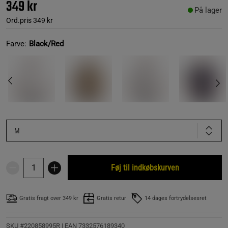
349 kr
På lager
Ord.pris
349 kr
Farve:
Black/Red
M
Føj til indkøbskurven
Gratis fragt over 349 kr
Gratis retur
14 dages fortrydelsesret
SKU #220858995R | EAN
7332576189340