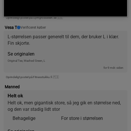
Original Tee, White/Black, M
for 3 uger siden
Oprindeligt postet på Gymgrossisten.se 🇸🇪
Vesa T
Verificeret køber
L-størrelsen passer generelt til dem, der bruker L i klær. 
Fin skjorte.
Se originalen
Original Tee, Washed Green, L
for 9 mdr. siden
Oprindeligt postet på Fitnesstukku.fi 🇫🇮
Manned
Helt ok
Helt ok, men gigantisk store, så jeg gik en størrelse ned, 
og den var stadig lidt stor
Behagelige
For store i størrelsen