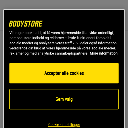
Anmeldelser
(12)
Vi bruger cookies til, at få vores hjemmeside til at virke ordentligt,
personalisere indhold og reklamer, tilbyde funktioner i forhold til
sociale medier og analysere vores traffik. Vi deler også information
Anmeldelser (12)
Spørgsmål og svar (0)
vedrørende din brug af vores hjemmeside på vores sociale medier, i
reklamer og med analytiske samarbejdspartnere.
More information
5
67%
4.7
4
33%
3
0%
Accepter alle cookies
2
0%
Baseret på 12 anmeldelser
1
0%
Skriv anmeldelse
Gem valg
Relevans
Peter N
Verificeret køber
Cookie - indstillinger