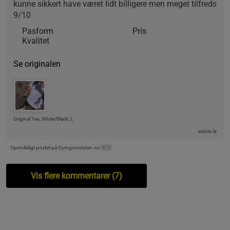
kunne sikkert have været lidt billigere men meget tilfreds 
9/10
Pasform
Pris
Kvalitet
Se originalen
Original Tee, White/Black, L
sidste år
Oprindeligt postet på Gymgrossisten.no 🇳🇴
Vis flere kommentarer (7)