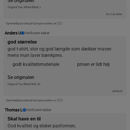
Se originalen
Original Tee, White/Black, L
for 2 år siden
Oprindeligt postet på Gymgrossisten.se 🇸🇪
Anders U
Verificeret køber
god størrelse
god t-shirt, stor og god længde som dækker maven 
mens man laver bænkpres.
godt kvalitetsmateriale
prisen er lidt høj
Se originalen
Original Tee, Black/Red, XL
sidste år
Oprindeligt postet på Gymgrossisten.no 🇳🇴
Thomas L
Verificeret køber
Skal have en til
God kvalitet og elsker pasformen,