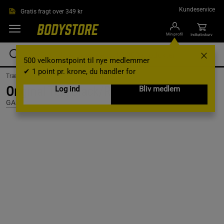
Gå direkte til hovedindholdet
Kundeservice
Gratis fragt over 349 kr
Min profil
Indkøbskurv
500 velkomstpoint til nye medlemmer
✔ 1 point pr. krone, du handler for
Træningstøj /
Træningstøj til mænd /
T-shirts
Original Tee, Black/Red, M
Log ind
Bliv medlem
GASP