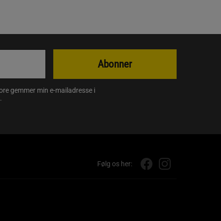
Abonner
store gemmer min e-mailadresse i
.
Følg os her: