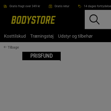
Gå direkte til hovedindholdet
Gratis fragt over 349 kr
Gratis retur
14 dages fortrydelse
Kosttilskud
Træningstøj
Udstyr og tilbehør
Tilbage
PRISFUND