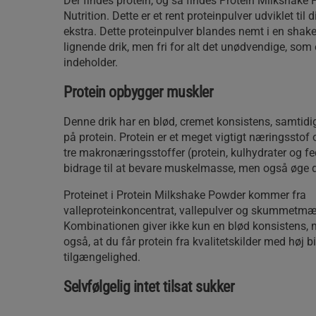
Der findes protein, og så findes Protein Milkshake 
Nutrition. Dette er et rent proteinpulver udviklet til 
ekstra. Dette proteinpulver blandes nemt i en shake
lignende drik, men fri for alt det unødvendige, som
indeholder.
Protein opbygger muskler
Denne drik har en blød, cremet konsistens, samtidig
på protein. Protein er et meget vigtigt næringsstof
tre makronæringsstoffer (protein, kulhydrater og fe
bidrage til at bevare muskelmasse, men også øge 
Proteinet i Protein Milkshake Powder kommer fra
valleproteinkoncentrat, vallepulver og skummetmæ
Kombinationen giver ikke kun en blød konsistens, 
også, at du får protein fra kvalitetskilder med høj b
tilgængelighed.
Selvfølgelig intet tilsat sukker