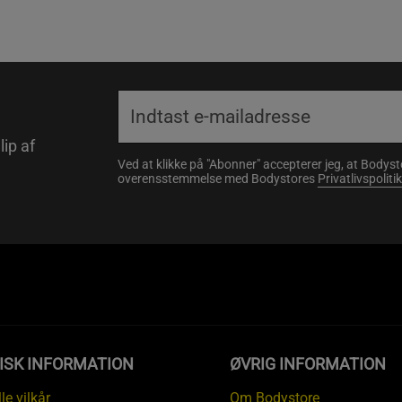
lip af
Ved at klikke på "Abonner" accepterer jeg, at Body
overensstemmelse med Bodystores
Privatlivspolitik
ISK INFORMATION
ØVRIG INFORMATION
le vilkår
Om Bodystore