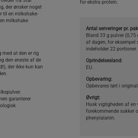
Powder fra Star
for ekstra protein.
dig, der ønsker noget
r til en milkshake-
 en milkshake
Antal serveringer pr. p
Bland 33 g pulver (0,75 
af dagen, for eksempel 
indeholder 22 portioner.
 med at den er rig
 og den eneste af de
Oprindelsesland:
dt), der ikke kun kan
EU.
den.
Opbevaring:
Opbevares tørt i origina
lkspulver.
Øvrigt:
men garanterer
Husk vigtigheden af en v
iologisk
forekommende sukker og 
phenylalanin.