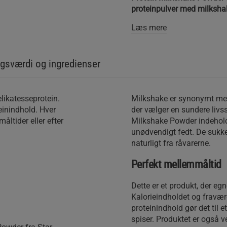
proteinpulver med milksha
Læs mere
gsværdi og ingredienser
elikatesseprotein.
Milkshake er synonymt med 
einindhold. Hver
der vælger en sundere livsst
åltider eller efter
Milkshake Powder indeholder
unødvendigt fedt. De sukker
naturligt fra råvarerne.
Perfekt mellemmåltid
Dette er et produkt, der eg
Kalorieindholdet og fravær
proteinindhold gør det til e
spiser. Produktet er også v