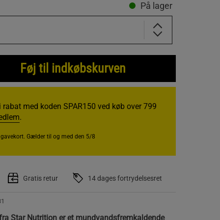
På lager
Føj til indkøbskurven
i rabat med koden SPAR150 ved køb over 799
medlem
.
r gavekort. Gælder til og med den 5/8
Gratis retur
14 dages fortrydelsesret
31
fra Star Nutrition er et mundvandsfremkaldende