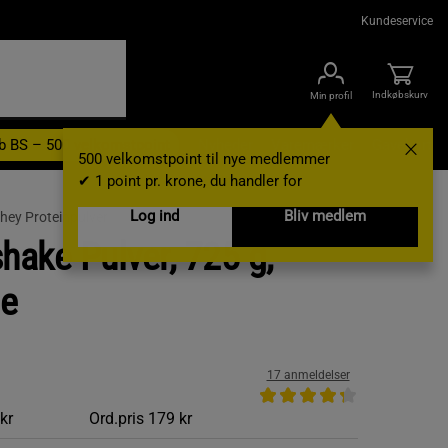
Kundeservice
Indkøbskurv
Min profil
b BS – 500 velkomstpoint
Nyheder
Varemærker
Gavekort
500 velkomstpoint til nye medlemmer
✔ 1 point pr. krone, du handler for
Log ind
Bliv medlem
hey Proteinpulver
hake Pulver, 725 g,
ie
17 anmeldelser
kr
Ord.pris
179 kr