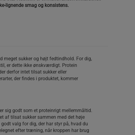
ke-lignende smag og konsistens.
meget sukker og højt fedtindhold. For dig,
il, er dette ikke ønskværdigt. Protein
 derfor intet tilsat sukker eller
arter, der findes i produktet, kommer
ner sig godt som et proteinrigt mellemmåltid.
et af tilsat sukker sammen med det høje
t godt valg for dig, der har styr på, hvad du
elegnet efter træning, når kroppen har brug