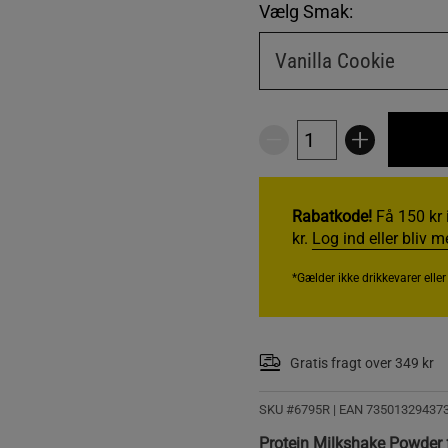
Vælg Smak:
Vanilla Cookie
Rabatkode!
Få 150 kr 
kr.
Log ind eller bliv 
*Gælder ikke drikkevarer elle
Gratis fragt over 349 kr
SKU #6795R | EAN
73501329437
Protein Milkshake Powder 