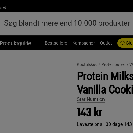
sret
Produktguide
Bestsellere
Kampagner
Outlet
💥 Clu
Kosttilskud /
Proteinpulver /
W
Protein Milks
Vanilla Cook
Star Nutrition
143 kr
Laveste pris i 30 dage
143 