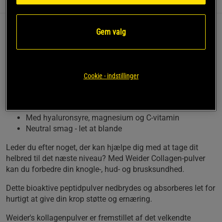
Information
Anmeldelser
(2)
Næringsværdi og ingredienser
Gem valg
Pure Collagen Powder fra Weider er et bioaktivt
kollagentilskud, der let nedbrydes af kroppen. Produktet
indeholder kollagenpeptider, der hurtigt absorberes af
kroppen.
Cookie - indstillinger
Indeholder kollagenpeptider med høj
biotilgængelighed
Bidrager til knogle- og brusksundhed
Med hyaluronsyre, magnesium og C-vitamin
Neutral smag - let at blande
Leder du efter noget, der kan hjælpe dig med at tage dit
helbred til det næste niveau? Med Weider Collagen-pulver
kan du forbedre din knogle-, hud- og brusksundhed.
Dette bioaktive peptidpulver nedbrydes og absorberes let for
hurtigt at give din krop støtte og ernæring.
Weider's kollagenpulver er fremstillet af det velkendte