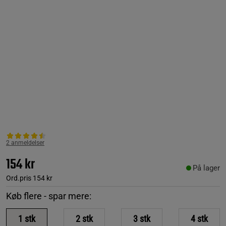
2 anmeldelser
154 kr
På lager
Ord.pris
154 kr
Køb flere - spar mere:
1
stk
2
stk
3
stk
4
stk