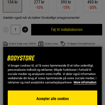
154 kr
277 kr
393 kr
493 kr
-10%
-15%
-20%
Gælder også når du køber forskellige smagsvarianter
Føj til indkøbskurven
Gratis fragt over 349 kr
Gratis retur
14 dages fortrydelsesret
SKU #9919-1
| EAN
8414192309032
Pure Collagen Powder fra Weider er et bioaktivt
Vi bruger cookies til, at få vores hjemmeside til at virke ordentligt,
kollagentilskud, der let nedbrydes af kroppen. Produktet
personalisere indhold og reklamer, tilbyde funktioner i forhold til
sociale medier og analysere vores traffik. Vi deler også information
indeholder kollagenpeptider, der hurtigt absorberes af
vedrørende din brug af vores hjemmeside på vores sociale medier, i
kroppen.
reklamer og med analytiske samarbejdspartnere.
More information
Læs mere
Accepter alle cookies