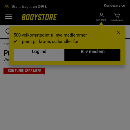
Gå direkte til hovedindholdet
Kundeservice
Gratis fragt over 349 kr
Min profil
Indkøbskurv
500 velkomstpoint til nye medlemmer
✔ 1 point pr. krone, du handler for
Kosttilskud /
Led og muskler /
Kollagen
Pure Collagen Powder, 300 g
Log ind
Bliv medlem
Weider
KØB FLERE, SPAR MERE