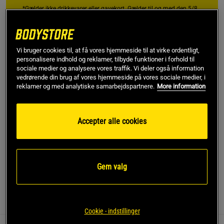
*Gælder ikke drikkevarer eller gavekort. Gælder til og med den 5/8
Gratis fragt over 349 kr
Gratis retur
14 dages fortrydelsesret
Vi bruger cookies til, at få vores hjemmeside til at virke ordentligt,
personalisere indhold og reklamer, tilbyde funktioner i forhold til
sociale medier og analysere vores traffik. Vi deler også information
SKU #1687-16R | EAN
7350127662869
vedrørende din brug af vores hjemmeside på vores sociale medier, i
reklamer og med analytiske samarbejdspartnere.
More information
Relode Core Singlet Top er en kortærmet træningstop til
kvinder med indbygget sports-bh og udtagelige indlæg, der
giver både støtte og fleksibilitet til fitness og hverdag. Det
Accepter alle cookies
svedtransporterende, elastiske materiale og bryderryggen
sikrer en tætsiddende pasform med fuld bevægelsesfrihed
og komfort hele dagen.
Læs mere
Gem valg
Information
Anmeldelser
(9)
Cookie - indstillinger