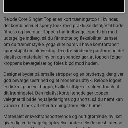
Beskrivelse
Relode Core Singlet Top er en kort træningstop til kvinder,
der kombinerer et sporty look med praktiske detaljer til både
fitness og hverdag. Toppen har indbygget sports-bh med
udtagelige indlæg, så du får støtte og fleksibilitet, uanset
om du træner styrke, yoga eller bare vil have komfortabelt
sportstøj til din aktive dag. Den tætsiddende pasform og det
elastiske materiale i nylon og spandex gør, at toppen følger
kroppens bevægelser og føles blød mod huden.
Designet byder på smalle stropper og en bryderryg, der giver
god bevægelsesfrihed og et moderne udtryk. Relode logoet
er diskret placeret bagpå, hvilket tilføjer et stilrent touch til
dit træningstøj. Den relativt korte længde gør toppen
velegnet til både højtaljede tights og shorts, så du nemt kan
variere dit look alt efter træningsform eller humør.
Materialet er svedtransporterende og hurtigtørrende, hvilket
giver dig en behagelig oplevelse under selv de mest intense