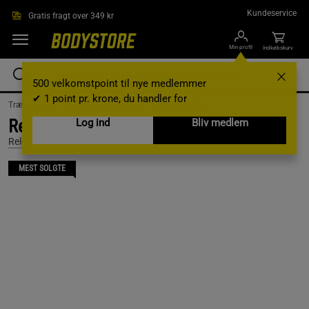
Gå direkte til hovedindholdet
Kundeservice
Gratis fragt over 349 kr
Min profil
Indkøbskurv
500 velkomstpoint til nye medlemmer
✔ 1 point pr. krone, du handler for
Træningstøj /
Træningstøj til kvinder /
Træningstoppe
Relode Core Singlet Top, Black, L
Log ind
Bliv medlem
Relode
MEST SOLGTE