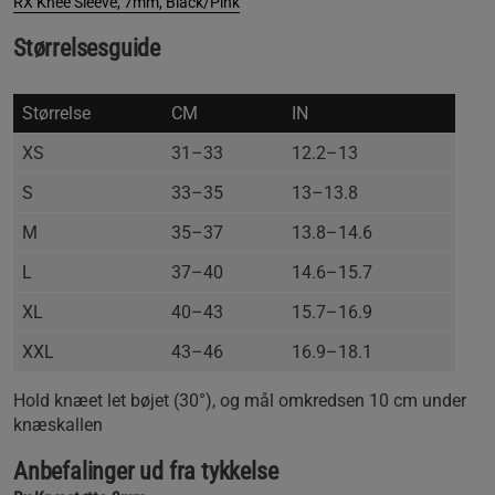
RX Knee Sleeve, 7mm, Black/Pink
Størrelsesguide
Størrelse
CM
IN
XS
31–33
12.2–13
S
33–35
13–13.8
M
35–37
13.8–14.6
L
37–40
14.6–15.7
XL
40–43
15.7–16.9
XXL
43–46
16.9–18.1
Hold knæet let bøjet (30°), og mål omkredsen 10 cm under
knæskallen
Anbefalinger ud fra tykkelse