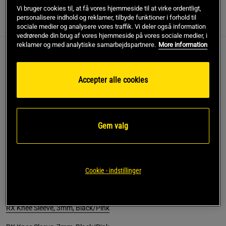
Vi bruger cookies til, at få vores hjemmeside til at virke ordentligt,
personalisere indhold og reklamer, tilbyde funktioner i forhold til
Information
Anmeldelser
(4)
sociale medier og analysere vores traffik. Vi deler også information
vedrørende din brug af vores hjemmeside på vores sociale medier, i
reklamer og med analytiske samarbejdspartnere.
More information
RX Knee Sleeve, 5mm, Black/Pink
Accepter alle cookies
Stabilt knæbind i ergonosmisk design fra Rehband!
Kraftigeremodel med ekstra fleksibilitet!
Knæbind for support ved rehabilitering eller stød ved
højintensiv træning
Gem valg
Ergonomisk design og pasform
Ekstra kraftig for bedre støtte
Sælges stykvis
Tykkelse: 5mm
Cookie - indstillinger
Materiale: SBR/Neopren
Se desuden:
RX Knee Sleeve, 3mm, Black/Pink