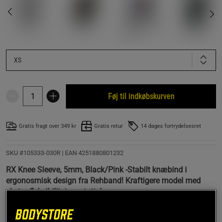
XS
Føj til indkøbskurven
Gratis fragt over 349 kr
Gratis retur
14 dages fortrydelsesret
SKU #105333-030R | EAN
4251880801232
RX Knee Sleeve, 5mm, Black/Pink -Stabilt knæbind i
ergonosmisk design fra Rehband! Kraftigere model med
ekstra fleksibilitet og støtte!
Læs mere