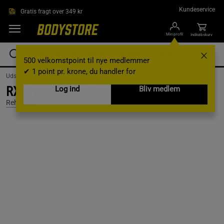
Gå direkte til hovedindholdet
Kundeservice
Gratis fragt over 349 kr
Min profil
Indkøbskurv
500 velkomstpoint til nye medlemmer
✔ 1 point pr. krone, du handler for
Udstyr og tilbehør /
Træningsudstyr /
Støtte og beskyttelse
RX Knee Sleeve, 5mm, Black/Pink, XS
Log ind
Bliv medlem
Rehband