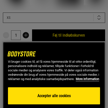
XS
Føj til indkøbskurven
Gratis fragt over 349 kr
Gratis retur
14 dages fortrydelsesret
Vi bruger cookies til, at få vores hjemmeside til at virke ordentligt,
SKU #20091999R | EAN
4251880811705
personalisere indhold og reklamer, tilbyde funktioner i forhold til
sociale medier og analysere vores traffik. Vi deler også information
Giv dine knæ den støtte, de har brug for, med RX Original V
vedrørende din brug af vores hjemmeside på vores sociale medier, i
Knee Sleeve fra Rehband.
reklamer og med analytiske samarbejdspartnere.
More information
Læs mere
Accepter alle cookies
Information
Anmeldelser