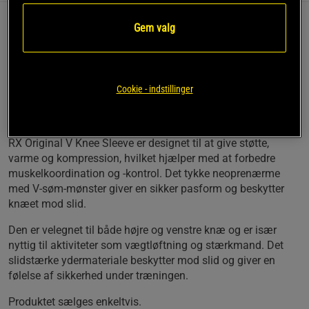
Gem valg
Dette knæbind er kendt for sin holdbarhed og pålidelighed,
hvilket gør det til et populært valg blandt atleter verden over.
Tykt neopren
Klassisk V-søm-mønster
Cookie - indstillinger
Pålidelig støtte
Velegnet til vægtløftning
RX Original V Knee Sleeve er designet til at give støtte,
varme og kompression, hvilket hjælper med at forbedre
muskelkoordination og -kontrol. Det tykke neoprenærme
med V-søm-mønster giver en sikker pasform og beskytter
knæet mod slid.
Den er velegnet til både højre og venstre knæ og er især
nyttig til aktiviteter som vægtløftning og stærkmand. Det
slidstærke ydermateriale beskytter mod slid og giver en
følelse af sikkerhed under træningen.
Produktet sælges enkeltvis.