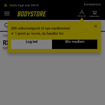
Gå direkte til hovedindholdet
Kundeservice
Gratis fragt over 349 kr
Min profil
Indkøbskurv
500 velkomstpoint til nye medlemmer
✔ 1 point pr. krone, du handler for
Udstyr og tilbehør /
Træningsudstyr /
Støtte og beskyttelse
RX Original V Knee Sleeve 7mm Black, XS
Log ind
Bliv medlem
Rehband