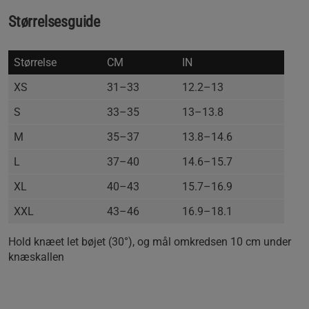
Størrelsesguide
Størrelse
CM
IN
XS
31–33
12.2–13
S
33–35
13–13.8
M
35–37
13.8–14.6
L
37–40
14.6–15.7
XL
40–43
15.7–16.9
XXL
43–46
16.9–18.1
Hold knæet let bøjet (30°), og mål omkredsen 10 cm under
knæskallen