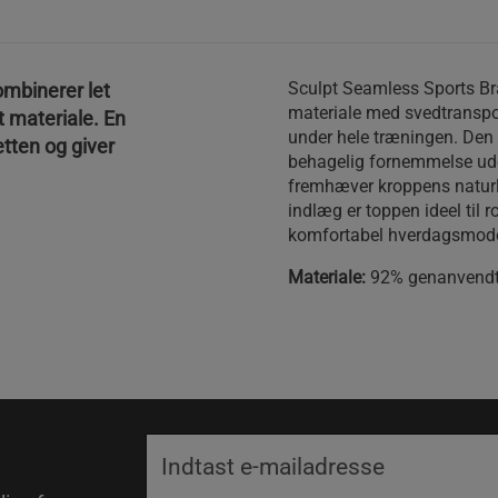
Sculpt Seamless Sports Bra 
mbinerer let
materiale med svedtranspo
t materiale. En
under hele træningen. Den 
etten og giver
behagelig fornemmelse uden
fremhæver kroppens naturli
indlæg er toppen ideel til 
komfortabel hverdagsmode
Materiale:
92% genanvendt