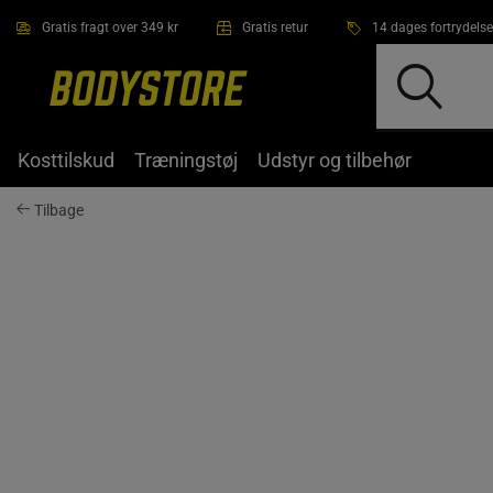
Gå direkte til hovedindholdet
Gratis fragt over 349 kr
Gratis retur
14 dages fortrydelse
Kosttilskud
Træningstøj
Udstyr og tilbehør
Tilbage