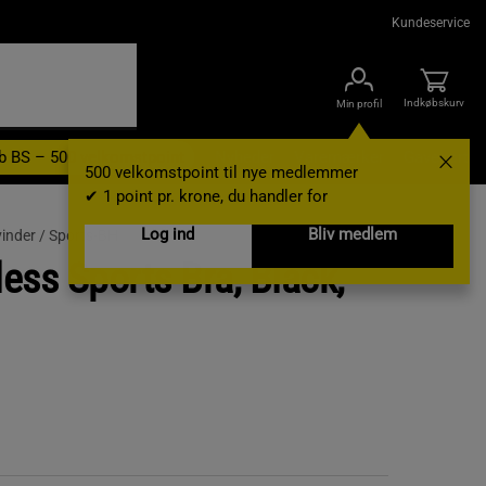
Kundeservice
Indkøbskurv
Min profil
b BS – 500 velkomstpoint
Nyheder
Varemærker
Gavekort
500 velkomstpoint til nye medlemmer
✔ 1 point pr. krone, du handler for
Log ind
Bliv medlem
vinder /
Sports-BH
ess Sports Bra, Black,