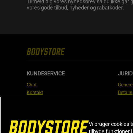
Tilmeld dig vores nyhedsbrev så du ikke går g
vores gode tilbud, nyheder og rabatkoder.
KUNDESERVICE
JURID
Chat
Generel
Kontakt
Betalin
Tjek din bestilling
Databe
Fortryd køb
Medlem
Reklamer
Leveri
FAQ
Prisgar
Vi bruger cookies t
tilbyde funktioner 
Informa