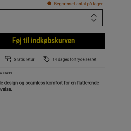
Begrænset antal på lager
Føj til indkøbskurven
Gratis retur
14 dages fortrydelsesret
439499
e design og seamless komfort for en flatterende
velse.