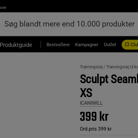
sret
Produktguide
Bestsellere
Kampagner
Outlet
💥 Clu
Træningstøj /
Træningstøj til k
Sculpt Seaml
XS
ICANIWILL
399 kr
Ord.pris
399 kr