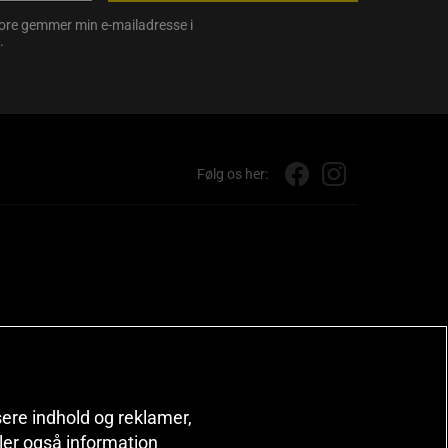
store gemmer min e-mailadresse i
.
Følg os her:
isere indhold og reklamer,
deler også information