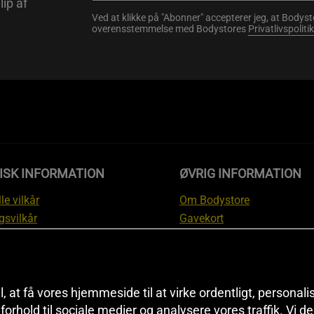
lip af
Ved at klikke på "Abonner" accepterer jeg, at Body
overensstemmelse med Bodystores
Privatlivspolitik
ISK INFORMATION
ØVRIG INFORMATION
le vilkår
Om Bodystore
gsvilkår
Gavekort
skyttelsesinformation
Affiliate
svilkår kundeklub
Personlig træner
ngsinformation
Rabatkoder
anti
Sitemap
il, at få vores hjemmeside til at virke ordentligt, personal
i forhold til sociale medier og analysere vores traffik. Vi 
tion om fortrydelsesret og
Black Friday