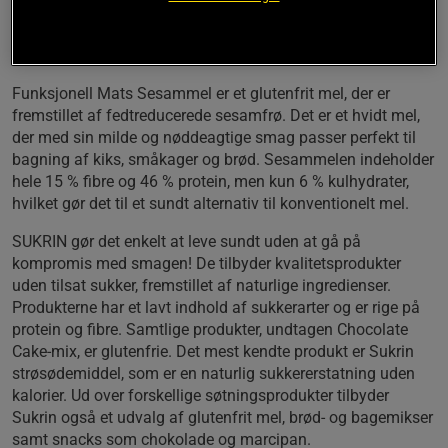
Indeholder rigt på protein og fibre
Med en mild, nøddeagtig aroma
Velegnet til bagning af f.eks. kiks, småkager og brød
Funksjonell Mats Sesammel er et glutenfrit mel, der er
fremstillet af fedtreducerede sesamfrø. Det er et hvidt mel,
der med sin milde og nøddeagtige smag passer perfekt til
bagning af kiks, småkager og brød. Sesammelen indeholder
hele 15 % fibre og 46 % protein, men kun 6 % kulhydrater,
hvilket gør det til et sundt alternativ til konventionelt mel.
SUKRIN gør det enkelt at leve sundt uden at gå på
kompromis med smagen! De tilbyder kvalitetsprodukter
uden tilsat sukker, fremstillet af naturlige ingredienser.
Produkterne har et lavt indhold af sukkerarter og er rige på
protein og fibre. Samtlige produkter, undtagen Chocolate
Cake-mix, er glutenfrie. Det mest kendte produkt er Sukrin
strøsødemiddel, som er en naturlig sukkererstatning uden
kalorier. Ud over forskellige søtningsprodukter tilbyder
Sukrin også et udvalg af glutenfrit mel, brød- og bagemikser
samt snacks som chokolade og marcipan.