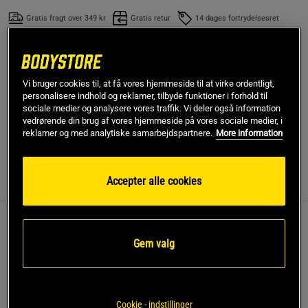
Gratis fragt over 349 kr
Gratis retur
14 dages fortrydelsesret
SKU #A7089
| EAN
7090017540272
Sesammel fra Funksjonell Mat er et mel baseret på
Vi bruger cookies til, at få vores hjemmeside til at virke ordentligt,
fedtreducerede sesamfrø. Det er glutenfrit og indeholder
personalisere indhold og reklamer, tilbyde funktioner i forhold til
hele 15 % fibre. Med en mild, nøddeagtig aroma!
sociale medier og analysere vores traffik. Vi deler også information
vedrørende din brug af vores hjemmeside på vores sociale medier, i
Læs mere
reklamer og med analytiske samarbejdspartnere.
More information
Accepter alle cookies
Information
Anmeldelser
(1)
Næringsværdi og ingredienser
Sesammel fra Funksjonell Mat er et mel baseret på
Gem valg
fedtreducerede sesamfrø. Det er glutenfrit og indeholder
hele 15 % fibre. Med en mild, nøddeagtig aroma!
Mel lavet af fedtreducerede sesamfrø
Glutenfrit
Cookie - indstillinger