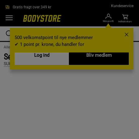
Gå direkte til hovedindholdet
Kundeservice
Gratis fragt over 349 kr
Min profil
Indkøbskurv
500 velkomstpoint til nye medlemmer
✔ 1 point pr. krone, du handler for
AlleVaremærker /
Sukrin
Sesammjöl 250 g
Log ind
Bliv medlem
SUKRIN