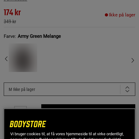
174 kr
Ikke på lager
349 kr
Farve:
Army Green Melange
M
Ikke på lager
Få notifikation via e-mail
Dette produkt er desværre ikke på lager. Få besked når
Vi bruger cookies til, at få vores hjemmeside til at virke ordentligt,
!
det kommer på lager igen.