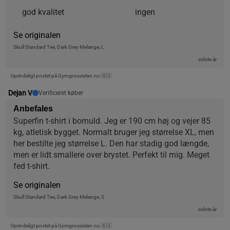
god kvalitet
ingen
Se originalen
Skull Standard Tee, Dark Grey Melange, L
sidste år
Oprindeligt postet på Gymgrossisten.no 🇳🇴
Dejan V
Verificeret køber
Anbefales
Superfin t-shirt i bomuld. Jeg er 190 cm høj og vejer 85 
kg, atletisk bygget. Normalt bruger jeg størrelse XL, men 
her bestilte jeg størrelse L. Den har stadig god længde, 
men er lidt smallere over brystet. Perfekt til mig. Meget 
fed t-shirt.
Se originalen
Skull Standard Tee, Dark Grey Melange, S
sidste år
Oprindeligt postet på Gymgrossisten.no 🇳🇴