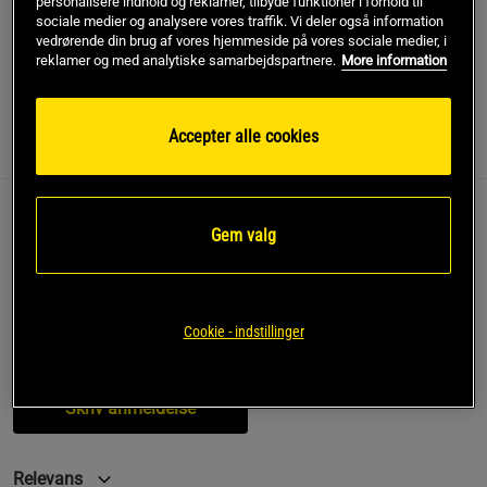
personalisere indhold og reklamer, tilbyde funktioner i forhold til
sociale medier og analysere vores traffik. Vi deler også information
vedrørende din brug af vores hjemmeside på vores sociale medier, i
SKU #220967600R | EAN
7332576156465
reklamer og med analytiske samarbejdspartnere.
More information
Accepter alle cookies
Anmeldelser
(3)
Gem valg
Anmeldelser (3)
Spørgsmål og svar (0)
5
100%
5.0
4
0%
Cookie - indstillinger
3
0%
2
0%
Baseret på 3 anmeldelser
1
0%
Skriv anmeldelse
Relevans