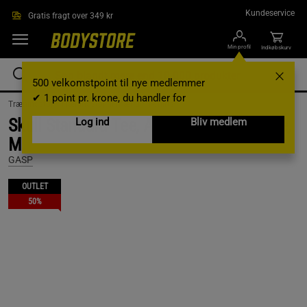
Gå direkte til hovedindholdet
Kundeservice
Gratis fragt over 349 kr
Min profil
Indkøbskurv
500 velkomstpoint til nye medlemmer
✔ 1 point pr. krone, du handler for
Træningstøj /
Træningstøj til mænd /
T-shirts
Skull Standard Tee, Army Green Melange,
Log ind
Bliv medlem
M
GASP
OUTLET
50%