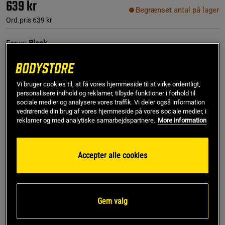
639 kr
Begrænset antal på lager
Ord.pris
639 kr
Farve:
Black
Vi bruger cookies til, at få vores hjemmeside til at virke ordentligt,
personalisere indhold og reklamer, tilbyde funktioner i forhold til
sociale medier og analysere vores traffik. Vi deler også information
vedrørende din brug af vores hjemmeside på vores sociale medier, i
reklamer og med analytiske samarbejdspartnere.
More information
L
Accepter alle cookies
Føj til indkøbskurven
Gratis fragt over 349 kr
Gratis retur
14 dages fortrydelsesret
Gem valg
SKU #13781-001R | EAN
7340145485014