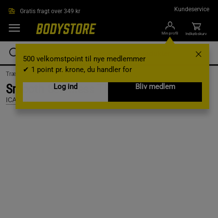
Gå direkte til hovedindholdet
Kundeservice
Gratis fragt over 349 kr
Min profil
Indkøbskurv
500 velkomstpoint til nye medlemmer
✔ 1 point pr. krone, du handler for
Træningstøj /
Træningstøj til kvinder /
Træningstights
Smooth Seamless Tights, Black, L
Log ind
Bliv medlem
ICANIWILL