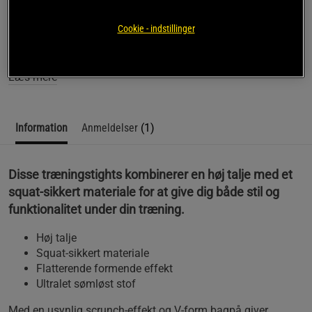
Oplev en flatterende pasform med Smooth Seamless Tights
Cookie - indstillinger
fra ICANIWILL, der er designet til at fremhæve dine naturlige
kurver.
Læs mere
Information
Anmeldelser
(1)
Disse træningstights kombinerer en høj talje med et
squat-sikkert materiale for at give dig både stil og
funktionalitet under din træning.
Høj talje
Squat-sikkert materiale
Flatterende formende effekt
Ultralet sømløst stof
Med en usynlig scrunch-effekt og V-form bagpå giver