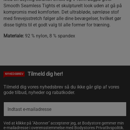
Smooth Seamless Tights et skulpturelt look uden at gå på
kompromis med komforten. Det ultrabløde, sømløse stof
med firevejsstretch følger alle dine bevægelser, hvilket gør
disse tights til et godt valg til alle former for træning.
Materiale:
92 % nylon, 8 % spandex
Tilmeld dig her!
NYHEDSBREV
Tilmeld dig vores nyhedsbrev så du ikke går glip af vores
gode tilbud, nyheder og rabatkoder.
Ved at klikke på "Abonner" accepterer jeg, at Bodystore gemmer min
e-mailadresse i overensstemmelse med Bodystores
Privatlivspolitik
.