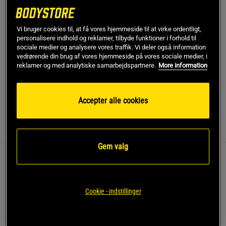
Gratis fragt over 349 kr
Gratis retur
14 dages fortrydelsesret
Vi bruger cookies til, at få vores hjemmeside til at virke ordentligt,
personalisere indhold og reklamer, tilbyde funktioner i forhold til
SKU #400-600023R | EAN
5701000431782
sociale medier og analysere vores traffik. Vi deler også information
vedrørende din brug af vores hjemmeside på vores sociale medier, i
Træn hele kroppen med Star Gear Neoprene Dumbbells i
reklamer og med analytiske samarbejdspartnere.
More information
flere vægte.
Læs mere
Accepter alle cookies
Information
Anmeldelser
Gem valg
Alsidige neoprenhåndvægte til styrketræning,
funktionel træning og let konditionstræning.
Cookie - indstillinger
Findes fra 1 til 10 kg
Skridsikkert neoprenbelagt greb
Velegnet til hele‑kroppen‑øvelser og isolationsarbejde