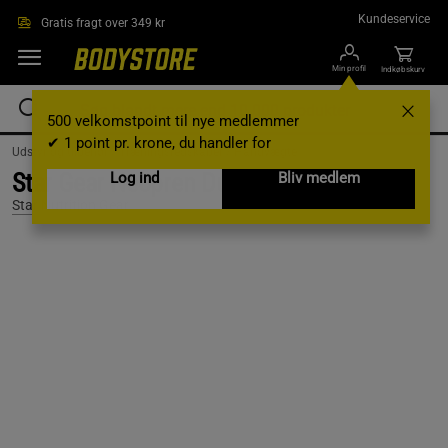
Gå direkte til hovedindholdet
Kundeservice
Gratis fragt over 349 kr
Min profil
Indkøbskurv
500 velkomstpoint til nye medlemmer
✔ 1 point pr. krone, du handler for
Udstyr og tilbehør /
Træningsredskaber /
Håndvægte
Star Gear Neopren Dumbbells 1 kg
Log ind
Bliv medlem
Star Nutrition Gear