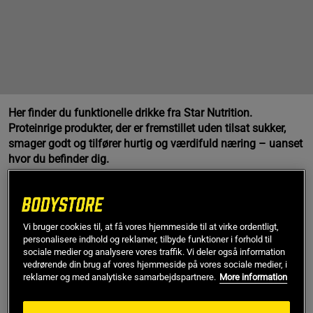
Her finder du funktionelle drikke fra Star Nutrition.
Proteinrige produkter, der er fremstillet uden tilsat sukker,
smager godt og tilfører hurtig og værdifuld næring – uanset
hvor du befinder dig.
I denne kategori har vi samlet funktionelle drikke i flere
forskellige former: Færdigblandede, forfriskende og
proteinberigede drikke samt varme drikke med et højt
Vi bruger cookies til, at få vores hjemmeside til at virke ordentligt,
proteinindhold. Fælles for alle produkter i kategorien er, at
personalisere indhold og reklamer, tilbyde funktioner i forhold til
de er fleksible, praktiske og proteinrige. De er fremstillet for
sociale medier og analysere vores traffik. Vi deler også information
at gøre det nemmere, sjovere og mere lækkert at have en
vedrørende din brug af vores hjemmeside på vores sociale medier, i
sund livsstil.
reklamer og med analytiske samarbejdspartnere.
More information
Funktionsdrikke