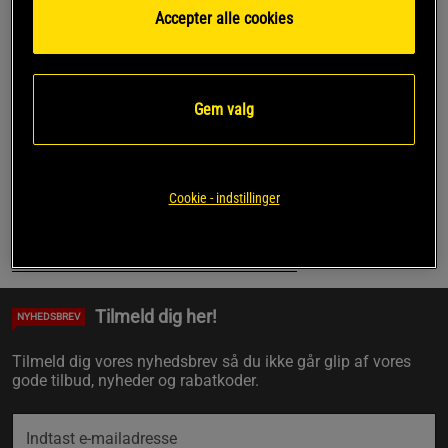
Accepter alle cookies
En funktionel drink er nøjagtigt som navnet antyder - en
drink med en eller anden form for integreret funktion. I vores
tilfælde, som en spiller i træning og sundhed, er funktionen
knyttet til egenskaber, der er gunstige for disse
Gem valg
grundlæggende koncepter.
Populære funktionsdrikke
Cookie - indstillinger
Se alle funktionsdrikke her
Tilbage til hele Star Nutrition-sortimentet
Tilmeld dig her!
NYHEDSBREV
Tilmeld dig vores nyhedsbrev så du ikke går glip af vores
gode tilbud, nyheder og rabatkoder.