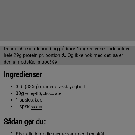
Denne chokoladebudding på bare 4 ingredienser indeholder
hele 29g protein pr. portion 💪 Og ikke nok med det, så er
den uimodståelig god! 😍
Ingredienser
3 dl (335g) mager græsk yoghurt
30g
whey-80, chocolate
1 spskkakao
1 spsk
sukrin
Sådan gør du:
Pisk alle ingredienserne sammen i en skål.