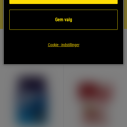
Energi 213 kcal
Fedt: 5 g
Kulhydrater: 13 g
Gem valg
Protein: 29 g
Køb produkterne fra opskriften
Cookie - indstillinger
MEST SOLGTE
KØB FLERE, SPAR MERE