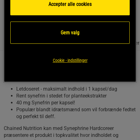
af topkvalitet. Ren og ægte synephrine - når indhold og effekt
Accepter alle cookies
har højeste prioritet!
Læs mere
Gem valg
Information
Anmeldelser
(17)
Næringsværdi og ingredienser
Cookie - indstillinger
Synephrine Hardcore er en fedtforbrænder fra Chained
Nutrition af topkvalitet. Ren og ægte synephrine - når
indhold og effekt har højeste prioritet!
Letdoseret - maksimalt indhold i 1 kapsel/dag
Rent synefrin i stedet for planteekstrakter
40 mg Synefrin per kapsel!
Populær blandt idrætsmænd som vil forbrænde fedtet
og perfekt til deff.
Chained Nutrition kan med Synephrine Hardcoreer
præsentere et produkt i topkvalitet hvor indholdet og