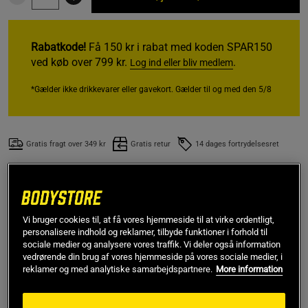
Rabatkode!
Få 150 kr i rabat med koden SPAR150
ved køb over 799 kr.
.
Log ind eller bliv medlem
*Gælder ikke drikkevarer eller gavekort. Gælder til og med den 5/8
Gratis fragt over 349 kr
Gratis retur
14 dages fortrydelsesret
Elin N
Stemt topkarakter
Rigtigt godt produkt! Giver mere energi og udholdenhed - 
bruger det i forbindelse med udholdenheds sport - ofte i 
Vi bruger cookies til, at få vores hjemmeside til at virke ordentligt,
personalisere indhold og reklamer, tilbyde funktioner i forhold til
kombination med koffein.
sociale medier og analysere vores traffik. Vi deler også information
vedrørende din brug af vores hjemmeside på vores sociale medier, i
reklamer og med analytiske samarbejdspartnere.
More information
SKU #6540-13
| EAN
7350049153834
Synephrine Hardcore er en fedtforbrænder fra Chained Nutrition