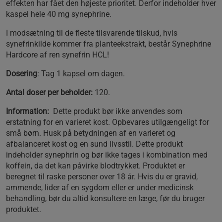
effekten har fået den højeste prioritet. Derfor indeholder hver
kaspel hele 40 mg synephrine.
I modsætning til de fleste tilsvarende tilskud, hvis
synefrinkilde kommer fra planteekstrakt, består Synephrine
Hardcore af ren synefrin HCL!
Dosering
: Tag 1 kapsel om dagen.
Antal doser per beholder:
120.
Information:
Dette produkt bør ikke anvendes som
erstatning for en varieret kost. Opbevares utilgængeligt for
små børn. Husk på betydningen af ​​en varieret og
afbalanceret kost og en sund livsstil. Dette produkt
indeholder synephrin og bør ikke tages i kombination med
koffein, da det kan påvirke blodtrykket. Produktet er
beregnet til raske personer over 18 år. Hvis du er gravid,
ammende, lider af en sygdom eller er under medicinsk
behandling, bør du altid konsultere en læge, før du bruger
produktet.