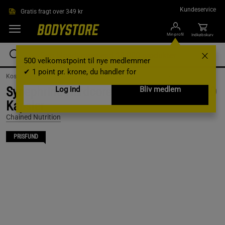
Gå direkte til hovedindholdet
Kundeservice
Gratis fragt over 349 kr
Min profil
Indkøbskurv
500 velkomstpoint til nye medlemmer
✔ 1 point pr. krone, du handler for
Kosttilskud /
Fedtforbrænding /
Fedtforbrændere uden Koffein
Synephrine Hardcore Fedtforbrænder 120
Log ind
Bliv medlem
Kapsler
Chained Nutrition
PRISFUND