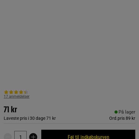
17 anmeldelser
71 kr
På lager
Laveste pris i 30 dage
71 kr
Ord.pris
89 kr
Føj til indkøbskurven