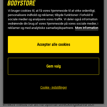
Gratis fragt over 349 kr
Gratis retur
14 dages fortrydelsesret
Vi bruger cookies til, at få vores hjemmeside til at virke ordentligt,
personalisere indhold og reklamer, tilbyde funktioner i forhold til
SKU #9268-2
| EAN
9789173630689
sociale medier og analysere vores traffik. Vi deler også information
vedrørende din brug af vores hjemmeside på vores sociale medier, i
Training journal - Heltäckande träningsdagbok som låter dig
reklamer og med analytiske samarbejdspartnere.
More information
hålla stenkoll på din träning! Anteckningar, tabeller, tips och
uppföljning. Passar alla träningsformer!
Accepter alle cookies
Læs mere
Information
Anmeldelser
(7)
Gem valg
Training journal - Heltäckande träningsdagbok som låter dig
hålla stenkoll på din träning! Anteckningar, tabeller, tips och
Cookie - indstillinger
uppföljning. Passar alla träningsformer!
Att hålla detaljplanering och översikt på sin träning är en
effektiv metod för att nå optimal utvecklingskurva och