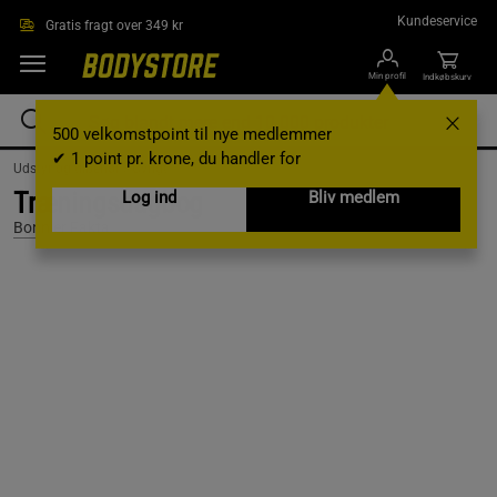
Gå direkte til hovedindholdet
Kundeservice
Gratis fragt over 349 kr
Min profil
Indkøbskurv
500 velkomstpoint til nye medlemmer
✔ 1 point pr. krone, du handler for
Udstyr og tilbehør /
Øvrigt
Træningsdagbog
Log ind
Bliv medlem
Bonnier Fakta