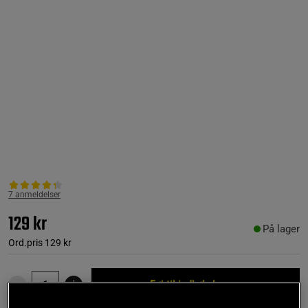
7 anmeldelser
129 kr
På lager
Ord.pris
129 kr
Føj til indkøbskurven