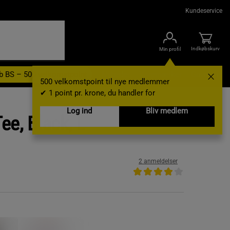
Kundeservice
Indkøbskurv
Min profil
b BS – 500 velkomstpoint
Nyheder
Varemærker
Gavekort
500 velkomstpoint til nye medlemmer
✔ 1 point pr. krone, du handler for
Log ind
Bliv medlem
ee, Black, L
2 anmeldelser