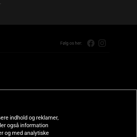
.
Følg os her:
isere indhold og reklamer,
deler også information
er og med analytiske