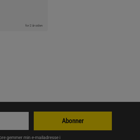
for 2 år siden
Abonner
store gemmer min e-mailadresse i