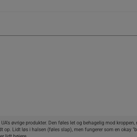
d UA's øvrige produkter. Den føles let og behagelig mod kroppen,
dt op. Lidt løs i halsen (føles slap), men fungerer som en okay "ba
r lidt højere.