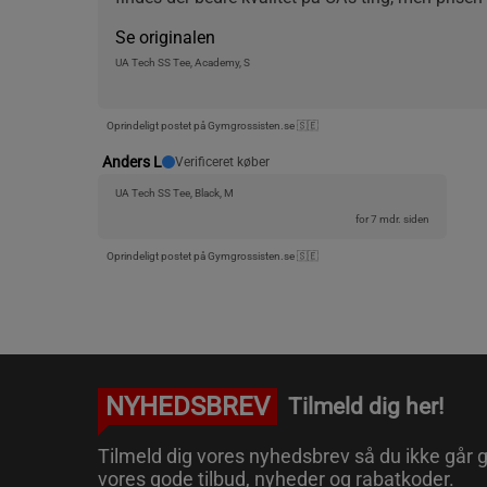
Se originalen
UA Tech SS Tee, Academy, S
Oprindeligt postet på Gymgrossisten.se 🇸🇪
Anders L
Verificeret køber
UA Tech SS Tee, Black, M
for 7 mdr. siden
Oprindeligt postet på Gymgrossisten.se 🇸🇪
NYHEDSBREV
Tilmeld dig her!
Tilmeld dig vores nyhedsbrev så du ikke går g
vores gode tilbud, nyheder og rabatkoder.