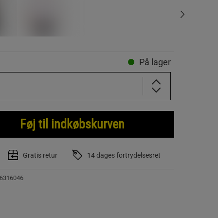
På lager
Føj til indkøbskurven
Gratis retur
14 dages fortrydelsesret
6316046