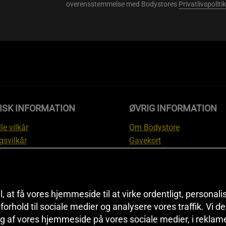
overensstemmelse med Bodystores
Privatlivspolitik
ISK INFORMATION
ØVRIG INFORMATION
le vilkår
Om Bodystore
gsvilkår
Gavekort
skyttelsesinformation
Affiliate
svilkår kundeklub
Personlig træner
ngsinformation
Rabatkoder
anti
Sitemap
il, at få vores hjemmeside til at virke ordentligt, personal
i forhold til sociale medier og analysere vores traffik. Vi 
tion om fortrydelsesret og
Black Friday
g af vores hjemmeside på vores sociale medier, i reklam
ationer
Artikler & Øvelser