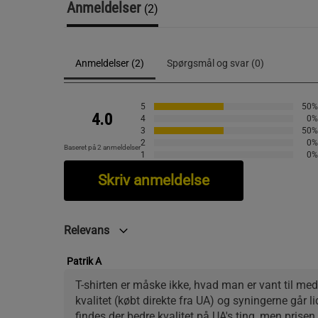
Anmeldelser
(2)
Anmeldelser (2)
Spørgsmål og svar (0)
5
50%
4.0
4
0%
3
50%
2
0%
Baseret på 2 anmeldelser
1
0%
Skriv anmeldelse
Relevans
Patrik A
T-shirten er måske ikke, hvad man er vant til me
kvalitet (købt direkte fra UA) og syningerne går li
findes der bedre kvalitet på UA's ting, men prisen e