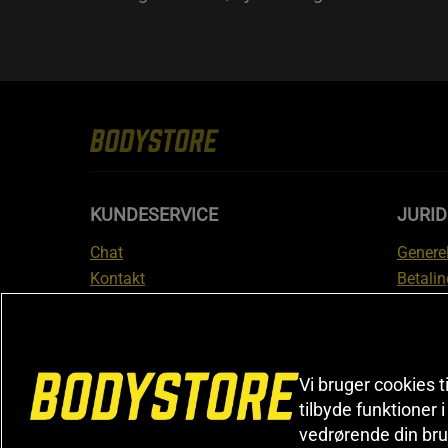
KUNDESERVICE
JURID
Chat
Generel
Kontakt
Betalin
Tjek din bestilling
Databe
Fortryd køb
Medlem
Reklamer
Leveri
FAQ
Prisgar
Vi bruger cookies t
tilbyde funktioner 
Informa
vedrørende din bru
reklam