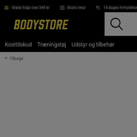
Gå direkte til hovedindholdet
Gratis fragt over 349 kr
Gratis retur
14 dages fortrydelse
Kosttilskud
Træningstøj
Udstyr og tilbehør
Tilbage