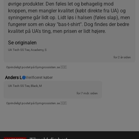
øvrige produkter. Den føles let og behagelig mod 
kroppen, men mangler kvalitet (købt direkte fra UA) og 
syningerne går lidt op. Lidt løs i halsen (føles slap), men 
fungerer som en okay "bas-t-shirt". Dog findes der bedre 
kvalitet på UA's ting, men prisen er lidt højere.
Se originalen
UA Tech SS Tee, Academy, S
for 2 år siden
Oprindeligt postet på Gymgrossisten.se 🇸🇪
Anders L
Verificeret køber
UA Tech SS Tee, Black, M
for 7 mdr. siden
Oprindeligt postet på Gymgrossisten.se 🇸🇪