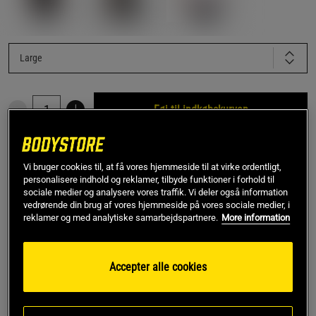
Large
Føj til indkøbskurven
Rabatkode!
Få 150 kr i rabat med koden SPAR150
Vi bruger cookies til, at få vores hjemmeside til at virke ordentligt,
ved køb over 799 kr.
.
Log ind eller bliv medlem
personalisere indhold og reklamer, tilbyde funktioner i forhold til
sociale medier og analysere vores traffik. Vi deler også information
vedrørende din brug af vores hjemmeside på vores sociale medier, i
*Gælder ikke drikkevarer eller gavekort. Gælder til og med den 5/8
reklamer og med analytiske samarbejdspartnere.
More information
Gratis fragt over 349 kr
Gratis retur
14 dages fortrydelsesret
Accepter alle cookies
SKU #1326413-002R | EAN
192006316046