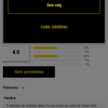
Gem valg
Anmeldelser
(2)
Cookie - indstillinger
Anmeldelser (2)
Spørgsmål og svar (0)
5
50%
4.0
4
0%
3
50%
2
0%
Baseret på 2 anmeldelser
1
0%
Skriv anmeldelse
Relevans
Patrik A
T-shirten er måske ikke, hvad man er vant til med UA's 