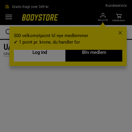
Gå direkte til hovedindholdet
Kundeservice
Gratis fragt over 349 kr
Min profil
Indkøbskurv
500 velkomstpoint til nye medlemmer
✔ 1 point pr. krone, du handler for
UA Tech SS Tee, Black, L
Log ind
Bliv medlem
Under Armour