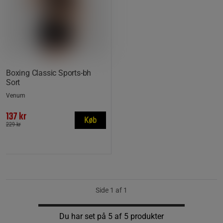
Boxing Classic Sports-bh
Sort
Venum
137 kr
Køb
229 kr
Side 1 af 1
Du har set på 5 af 5 produkter