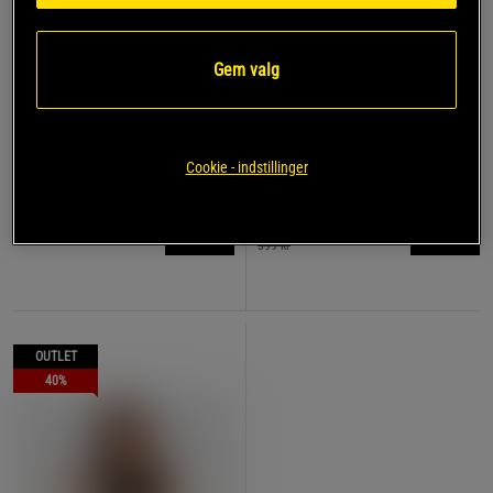
Gem valg
Venum X SOPHIA ROSE
1 anmeldelser
Sport Bra, Midnight
UFC Zenith by Venum
Grey/Cherry Red
Fight Night Sports-BH Sort
Venum
Guld
Cookie - indstillinger
Venum
279 kr
299 kr
Køb
Køb
399 kr
OUTLET
40%