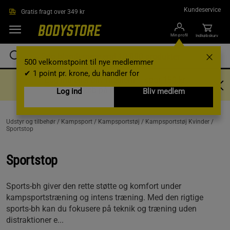
Gå direkte til hovedindholdet
Kundeservice
Gratis fragt over 349 kr
Min profil
Indkøbskurv
500 velkomstpoint til nye medlemmer
✔ 1 point pr. krone, du handler for
Log ind eller bliv medlem – spar 150 kr
ved køb på mindst 799 kr!
Log ind
Bliv medlem
Udstyr og tilbehør /
Kampsport /
Kampsportstøj /
Kampsportstøj Kvinder /
Sportstop
Sportstop
Sports-bh giver den rette støtte og komfort under
kampsportstræning og intens træning. Med den rigtige
sports-bh kan du fokusere på teknik og træning uden
distraktioner e...