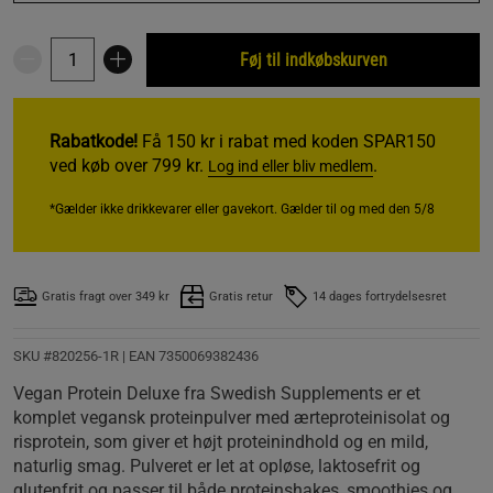
Føj til indkøbskurven
Rabatkode!
Få 150 kr i rabat med koden SPAR150
ved køb over 799 kr.
.
Log ind eller bliv medlem
*Gælder ikke drikkevarer eller gavekort. Gælder til og med den 5/8
Gratis fragt over 349 kr
Gratis retur
14 dages fortrydelsesret
SKU #820256-1R | EAN
7350069382436
Vegan Protein Deluxe fra Swedish Supplements er et
komplet vegansk proteinpulver med ærteproteinisolat og
risprotein, som giver et højt proteinindhold og en mild,
naturlig smag. Pulveret er let at opløse, laktosefrit og
glutenfrit og passer til både proteinshakes, smoothies og