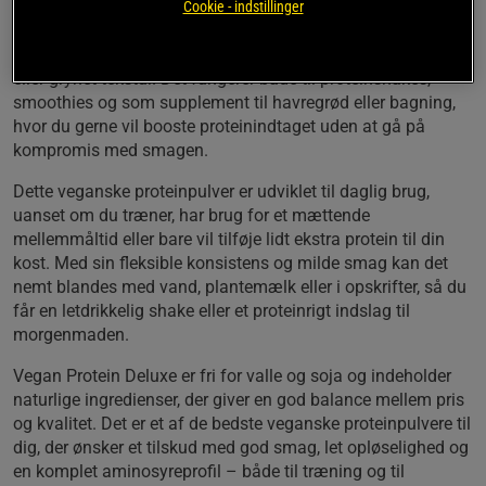
Med fokus på plantebaseret proteinpulver med god
Cookie - indstillinger
opløselighed og cremet konsistens er Vegan Protein Deluxe
velegnet til dig, der ønsker en proteinshake uden klumper
eller grynet tekstur. Det fungerer både til proteinshakes,
smoothies og som supplement til havregrød eller bagning,
hvor du gerne vil booste proteinindtaget uden at gå på
kompromis med smagen.
Dette veganske proteinpulver er udviklet til daglig brug,
uanset om du træner, har brug for et mættende
mellemmåltid eller bare vil tilføje lidt ekstra protein til din
kost. Med sin fleksible konsistens og milde smag kan det
nemt blandes med vand, plantemælk eller i opskrifter, så du
får en letdrikkelig shake eller et proteinrigt indslag til
morgenmaden.
Vegan Protein Deluxe er fri for valle og soja og indeholder
naturlige ingredienser, der giver en god balance mellem pris
og kvalitet. Det er et af de bedste veganske proteinpulvere til
dig, der ønsker et tilskud med god smag, let opløselighed og
en komplet aminosyreprofil – både til træning og til