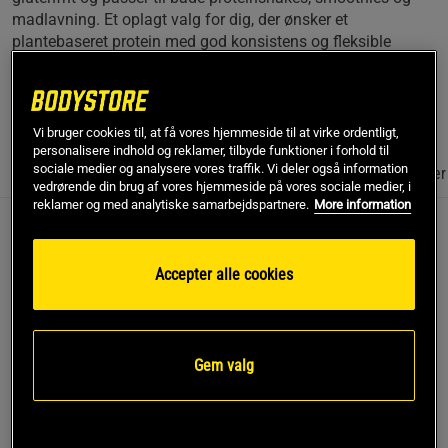
madlavning. Et oplagt valg for dig, der ønsker et
plantebaseret protein med god konsistens og fleksible
anvendelsesmuligheder.
Læs mere
Vi bruger cookies til, at få vores hjemmeside til at virke ordentligt,
personalisere indhold og reklamer, tilbyde funktioner i forhold til
sociale medier og analysere vores traffik. Vi deler også information
Information
Anmeldelser
(14)
Næringsværdi og ingredienser
vedrørende din brug af vores hjemmeside på vores sociale medier, i
reklamer og med analytiske samarbejdspartnere.
More information
Beskrivelse
Accepter alle cookies
Vegan Protein Deluxe fra Swedish Supplements er et
komplet vegansk proteinpulver med god opløselighed, lavet
på en kombination af ærteproteinisolat og risprotein. Her får
du et letopløseligt vegansk proteinpulver, der giver et højt
Gem valg
proteinindhold og en mild, naturlig smag uden at smage af
soja. Pulveret er laktosefrit og glutenfrit, så det passer ind i
mange forskellige kostvaner og daglige rutiner.