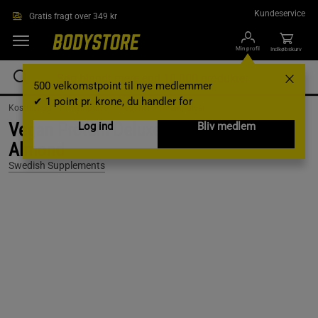
Gå direkte til hovedindholdet
Kundeservice
Gratis fragt over 349 kr
Min profil
Indkøbskurv
500 velkomstpoint til nye medlemmer
✔ 1 point pr. krone, du handler for
Kosttilskud /
Proteinpulver /
Vegansk Proteinpulver
Vegan Protein Deluxe, 750 g, Vanilla
Log ind
Bliv medlem
Almond
Swedish Supplements