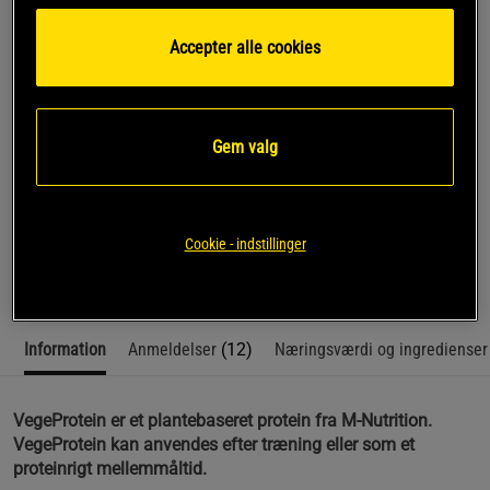
Føj til indkøbskurven
Accepter alle cookies
Gratis fragt over 349 kr
Gratis retur
14 dages fortrydelsesret
Gem valg
SKU #42-54R | EAN
6430047859257
VegeProtein er et plantebaseret protein fra M-Nutrition.
VegeProtein kan anvendes efter træning eller som et proteinrigt
mellemmåltid
Cookie - indstillinger
Læs mere
Information
Anmeldelser
(12)
Næringsværdi og ingredienser
VegeProtein er et plantebaseret protein fra M-Nutrition.
VegeProtein kan anvendes efter træning eller som et
proteinrigt mellemmåltid.