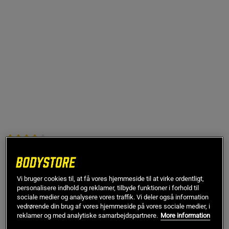
12 anmeldelser
279 kr
På lager
Vi bruger cookies til, at få vores hjemmeside til at virke ordentligt,
Ord.pris
279 kr
personalisere indhold og reklamer, tilbyde funktioner i forhold til
sociale medier og analysere vores traffik. Vi deler også information
Natural
vedrørende din brug af vores hjemmeside på vores sociale medier, i
reklamer og med analytiske samarbejdspartnere.
More information