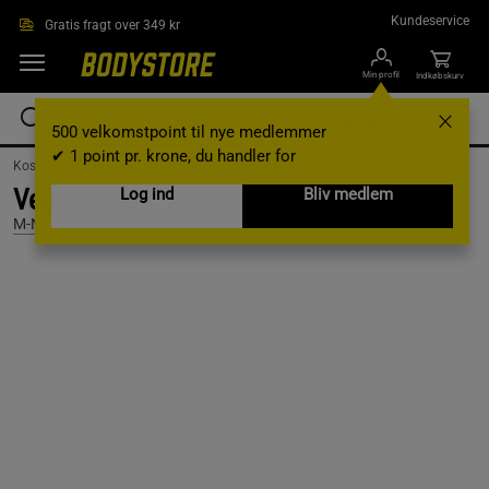
Gå direkte til hovedindholdet
Kundeservice
Gratis fragt over 349 kr
Min profil
Indkøbskurv
500 velkomstpoint til nye medlemmer
✔ 1 point pr. krone, du handler for
Kosttilskud /
Proteinpulver /
Vegansk Proteinpulver
Vege Protein, 700 g, Natural
Log ind
Bliv medlem
M-Nutrition