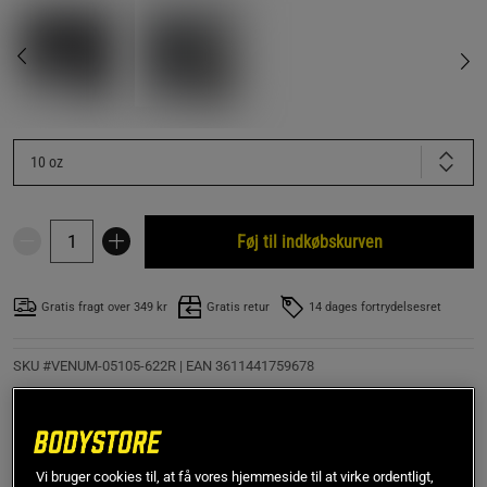
10 oz
Føj til indkøbskurven
Gratis fragt over 349 kr
Gratis retur
14 dages fortrydelsesret
SKU #VENUM-05105-622R | EAN
3611441759678
Træd ind i ringen med selvtillid takket være Venum
Contender 1.5 Boksehandsker.
Læs mere
Vi bruger cookies til, at få vores hjemmeside til at virke ordentligt,