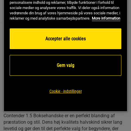
personalisere indhold og reklamer, tilbyde funktioner i forhold til
sociale medier og analysere vores traffik. Vi deler også information
vedrørende din brug af vores hjemmeside på vores sociale medier, i
Information
Anmeldelser
(3)
reklamer og med analytiske samarbejdspartnere.
More information
Stort velcrolukning for bedre håndledsbeskyttelse
Accepter alle cookies
Forbedret pasform for øget komfort
Høj kvalitet halvskind
Venum Contender 1.5 Boksehandsker er en perle i den
bedstsælgende Contender-serie, kendt for sin fremragende
Gem valg
præstation inden for begynder-bokseudstyr. Designet med
præcision og holdbarhed i tankerne er denne handske din
pålidelige følgesvend under intensive træningspas og dine
første skridt ind i bokseverdenen.
Cookie - indstillinger
Præstation møder stil
Contender 1.5 Boksehandske er en perfekt blanding af
præstation og stil. Dens høj kvalitets halvskind sikrer lang
levetid og gør den til det perfekte valg for begyndere, der