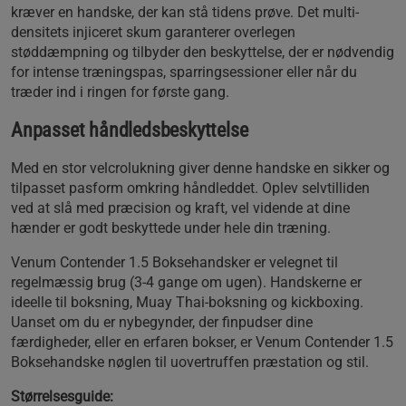
kræver en handske, der kan stå tidens prøve. Det multi-
densitets injiceret skum garanterer overlegen
støddæmpning og tilbyder den beskyttelse, der er nødvendig
for intense træningspas, sparringsessioner eller når du
træder ind i ringen for første gang.
Anpasset håndledsbeskyttelse
Med en stor velcrolukning giver denne handske en sikker og
tilpasset pasform omkring håndleddet. Oplev selvtilliden
ved at slå med præcision og kraft, vel vidende at dine
hænder er godt beskyttede under hele din træning.
Venum Contender 1.5 Boksehandsker er velegnet til
regelmæssig brug (3-4 gange om ugen). Handskerne er
ideelle til boksning, Muay Thai-boksning og kickboxing.
Uanset om du er nybegynder, der finpudser dine
færdigheder, eller en erfaren bokser, er Venum Contender 1.5
Boksehandske nøglen til uovertruffen præstation og stil.
Størrelsesguide: