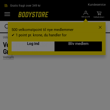
Gå direkte til hovedindholdet
Kundeservice
Gratis fragt over 349 kr
Min profil
Indkøbskurv
500 velkomstpoint til nye medlemmer
✔ 1 point pr. krone, du handler for
Udstyr og tilbehør /
Kampsport /
Handsker /
Boksehandsker
Venum Contender 1.5 Boxing Gloves,
Log ind
Bliv medlem
Grey/Gold, 10oz
Venum