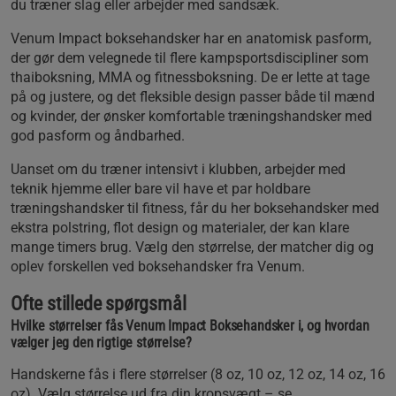
du træner slag eller arbejder med sandsæk.
Venum Impact boksehandsker har en anatomisk pasform,
der gør dem velegnede til flere kampsportsdiscipliner som
thaiboksning, MMA og fitnessboksning. De er lette at tage
på og justere, og det fleksible design passer både til mænd
og kvinder, der ønsker komfortable træningshandsker med
god pasform og åndbarhed.
Uanset om du træner intensivt i klubben, arbejder med
teknik hjemme eller bare vil have et par holdbare
træningshandsker til fitness, får du her boksehandsker med
ekstra polstring, flot design og materialer, der kan klare
mange timers brug. Vælg den størrelse, der matcher dig og
oplev forskellen ved boksehandsker fra Venum.
Ofte stillede spørgsmål
Hvilke størrelser fås Venum Impact Boksehandsker i, og hvordan
vælger jeg den rigtige størrelse?
Handskerne fås i flere størrelser (8 oz, 10 oz, 12 oz, 14 oz, 16
oz). Vælg størrelse ud fra din kropsvægt – se