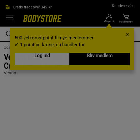
Gå direkte til hovedindholdet
Kundeservice
Gratis fragt over 349 kr
Min profil
Indkøbskurv
500 velkomstpoint til nye medlemmer
✔ 1 point pr. krone, du handler for
Udstyr og tilbehør /
Kampsport /
Handsker /
Boksehandsker
Venum Impact Boksehandsker, Dark
Log ind
Bliv medlem
Camo/Sand, 16 oz
Venum