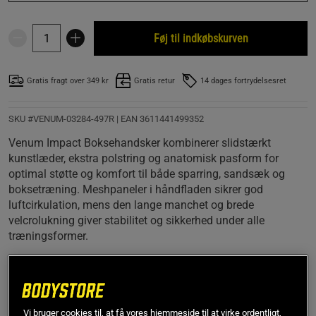
Føj til indkøbskurven
Gratis fragt over 349 kr
Gratis retur
14 dages fortrydelsesret
SKU #VENUM-03284-497R | EAN
3611441499352
Venum Impact Boksehandsker kombinerer slidstærkt
kunstlæder, ekstra polstring og anatomisk pasform for
optimal støtte og komfort til både sparring, sandsæk og
boksetræning. Meshpaneler i håndfladen sikrer god
luftcirkulation, mens den lange manchet og brede
velcrolukning giver stabilitet og sikkerhed under alle
træningsformer.
Læs mere
Information
Anmeldelser
(10)
Vi bruger cookies til, at få vores hjemmeside til at virke ordentligt,