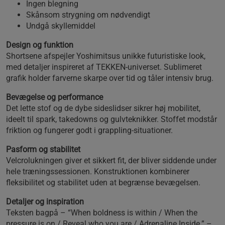
Ingen blegning
Skånsom strygning om nødvendigt
Undgå skyllemiddel
Design og funktion
Shortsene afspejler Yoshimitsus unikke futuristiske look,
med detaljer inspireret af TEKKEN‑universet. Sublimeret
grafik holder farverne skarpe over tid og tåler intensiv brug.
Bevægelse og performance
Det lette stof og de dybe sideslidser sikrer høj mobilitet,
ideelt til spark, takedowns og gulvteknikker. Stoffet modstår
friktion og fungerer godt i grappling‑situationer.
Pasform og stabilitet
Velcrolukningen giver et sikkert fit, der bliver siddende under
hele træningssessionen. Konstruktionen kombinerer
fleksibilitet og stabilitet uden at begrænse bevægelsen.
Detaljer og inspiration
Teksten bagpå – “When boldness is within / When the
pressure is on / Reveal who you are / Adrenaline Inside.” –