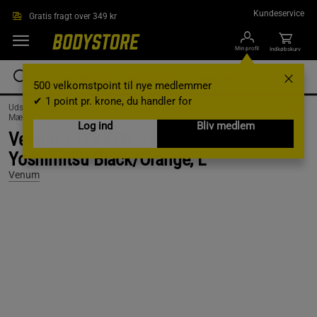
Gå direkte til hovedindholdet
Kundeservice
Gratis fragt over 349 kr
Min profil
Indkøbskurv
500 velkomstpoint til nye medlemmer
✔ 1 point pr. krone, du handler for
Udstyr og tilbehør /
Kampsport /
Kampsportstøj /
Kampsportsbeklædning Til
Mænd /
Bokseshorts
Log ind
Bliv medlem
Venum x TEKKEN 8 Fight Shorts
Yoshimitsu Black/Orange, L
Venum