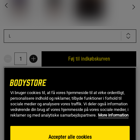
L
Føj til indkøbskurven
Gratis fragt over 349 kr
Gratis retur
14 dages fortrydelsesret
Vi bruger cookies til, at få vores hjemmeside til at virke ordentligt,
SKU #VENUM-06212-112R | EAN
3611442110027
personalisere indhold og reklamer, tilbyde funktioner i forhold til
sociale medier og analysere vores traffik. Vi deler også information
Venum x TEKKEN 8 Fight Shorts Yoshimitsu er lette og
vedrørende din brug af vores hjemmeside på vores sociale medier, i
fleksible kampsportsshorts, inspireret af Yoshimitsus
reklamer og med analytiske samarbejdspartnere.
More information
futuristiske cyber‑ninja‑stil.
Læs mere
Accepter alle cookies