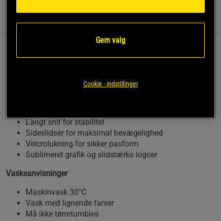
Information
Anmeldelser
Gem valg
Shortsene er udviklet til MMA, Jiu‑Jitsu og andre
kampsportsdiscipliner, hvor bevægelighed, komfort
og slidstyrke er afgørende. Et teknisk valg til både
Cookie - indstillinger
sparring og tekniktræning.
Let og fleksibelt performance‑materiale
Langt snit for stabilitet
Sideslidser for maksimal bevægelighed
Velcrolukning for sikker pasform
Sublimeret grafik og slidstærke logoer
Vaskeanvisninger
Maskinvask 30°C
Vask med lignende farver
Må ikke tørretumbles