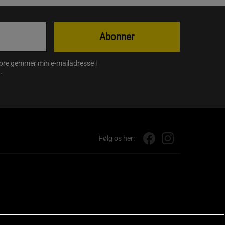
Abonner
store gemmer min e-mailadresse i
.
Følg os her: