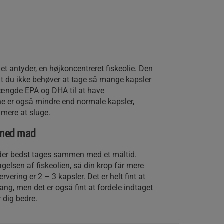
 antyder, en højkoncentreret fiskeolie. Den
at du ikke behøver at tage så mange kapsler
 mængde EPA og DHA til at have
e er også mindre end normale kapsler,
mere at sluge.
 med mad
d, der bedst tages sammen med et måltid.
gelsen af fiskeolien, så din krop får mere
vering er 2 – 3 kapsler. Det er helt fint at
ang, men det er også fint at fordele indtaget
 dig bedre.