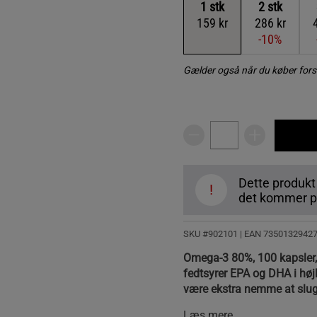
1
stk
2
stk
159 kr
286 kr
-10%
Gælder også når du køber fors
Dette produkt
!
det kommer på
SKU #902101
| EAN
7350132942
Omega-3 80%, 100 kapsler, e
fedtsyrer EPA og DHA i høj
være ekstra nemme at slug
Læs mere