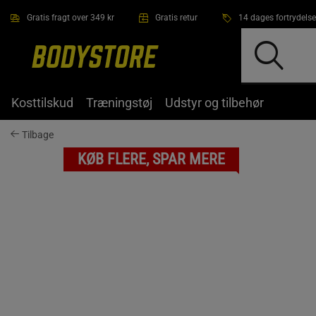
Gå direkte til hovedindholdet
Gratis fragt over 349 kr
Gratis retur
14 dages fortrydelse
Kosttilskud
Træningstøj
Udstyr og tilbehør
Tilbage
KØB FLERE, SPAR MERE