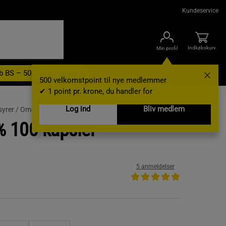
Kundeservice
Indkøbskurv
Min profil
b BS – 500 velkomstpoint
Nyheder
Varemærker
Gavekort
500 velkomstpoint til nye medlemmer
✔ 1 point pr. krone, du handler for
Log ind
Bliv medlem
yrer /
Omega-3
 100 kapsler
5 anmeldelser