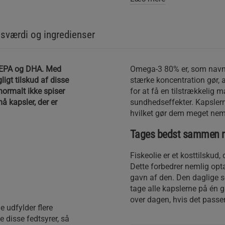
sværdi og ingredienser
er EPA og DHA. Med
Omega-3 80% er, som navnet
igt tilskud af disse
stærke koncentration gør, 
 normalt ikke spiser
for at få en tilstrækkelig
å kapsler, der er
sundhedseffekter. Kapslern
hvilket gør dem meget nem
Tages bedst sammen
Fiskeolie er et kosttilsku
Dette forbedrer nemlig opta
gavn af den. Den daglige ser
tage alle kapslerne på én g
over dagen, hvis det passer
De udfylder flere
e disse fedtsyrer, så