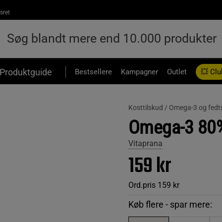
sret
Produktguide
Bestsellere
Kampagner
Outlet
💥 Clu
Kosttilskud /
Omega-3 og fedts
Omega-3 80%
Vitaprana
159 kr
Ord.pris
159 kr
Køb flere - spar mere: