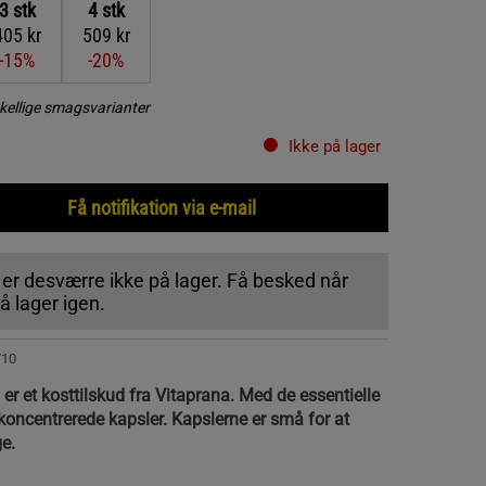
3
stk
4
stk
405 kr
509 kr
-15%
-20%
kellige smagsvarianter
Ikke på lager
Få notifikation via e-mail
 er desværre ikke på lager. Få besked når
 lager igen.
710
r et kosttilskud fra Vitaprana. Med de essentielle
koncentrerede kapsler. Kapslerne er små for at
e.