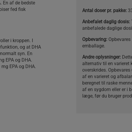
. En af de bedste
piser fed fisk
Antal doser pr. pakke:
33
Anbefalet daglig dosis:
anbefalede daglige dosi
Opbevaring:
Opbevares u
ller i kroppen. I
emballage.
efunktion, og at DHA
 normalt syn. En
Andre oplysninger:
Dett
 mg EPA og DHA.
alternativ til en variere
00 mg EPA og DHA.
overskrides. Opbevares 
af en varieret og afbalan
beregnet til raske menne
af en sygdom eller er i
læge, før du bruger prod