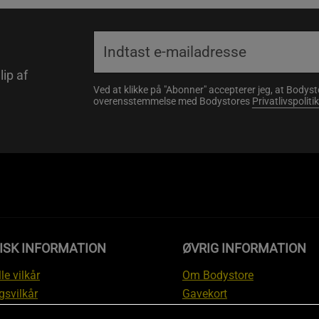
lip af
Ved at klikke på "Abonner" accepterer jeg, at Body
overensstemmelse med Bodystores
Privatlivspolitik
ISK INFORMATION
ØVRIG INFORMATION
le vilkår
Om Bodystore
gsvilkår
Gavekort
skyttelsesinformation
Affiliate