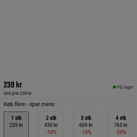
239 kr
På lager
Ord.pris
239 kr
Køb flere - spar mere:
1
stk
2
stk
3
stk
4
stk
239 kr
430 kr
609 kr
765 kr
-10%
-15%
-20%