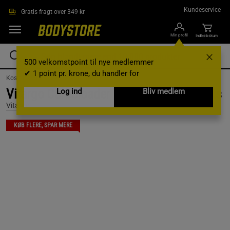
Gå direkte til hovedindholdet
Kundeservice
Gratis fragt over 349 kr
Min profil
Indkøbskurv
500 velkomstpoint til nye medlemmer
✔ 1 point pr. krone, du handler for
Kosttilskud /
Kulhydrater & Restitution
Vitargo Carboloader 750 g Summer Fruits
Log ind
Bliv medlem
Vitargo
KØB FLERE, SPAR MERE