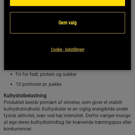
der ønsker at supplere med kulhydrater i forbindelse med
træning og konkurrence. Produktet indeholder en patenteret
kulhydratkilde baseret på stivelse og er let at blande med
Gem valg
vand til en velsmagende drik med frisk sommerfrugtsmag.
Formlen er fri for fedt, protein og sukker, hvilket giver et klart
fokus på kulhydrater. Kan anvendes før eller under længere
træningssessioner afhængigt af behov.
Cookie - indstillinger
69 g kulhydrater pr. portion
Sommerfrugtsmag
Fri for fedt, protein og sukker
10 portioner pr. pakke
Kulhydratbelastning
Produktet består primært af stivelse, som giver et stabilt
kulhydratindhold. Kulhydrater er en vigtig energikilde under
fysisk aktivitet, især ved høj intensitet. Derfor vælger mange
at øge deres kulhydratindtag før krævende træningspas eller
konkurrencer.