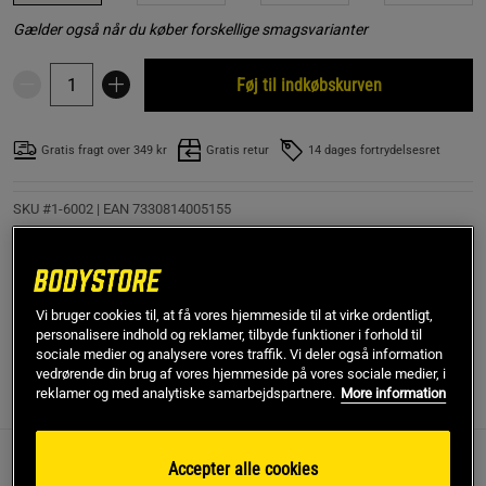
Gælder også når du køber forskellige smagsvarianter
Føj til indkøbskurven
Gratis fragt over 349 kr
Gratis retur
14 dages fortrydelsesret
SKU #1-6002
| EAN
7330814005155
Carboloader fra Vitargo indeholder kulhydrater i pulverform til
brug i forbindelse med træning. Produktet leveres i en pakke på
750 g og har en frisk smag af sommerfrugt.
Vi bruger cookies til, at få vores hjemmeside til at virke ordentligt,
Læs mere
personalisere indhold og reklamer, tilbyde funktioner i forhold til
sociale medier og analysere vores traffik. Vi deler også information
vedrørende din brug af vores hjemmeside på vores sociale medier, i
reklamer og med analytiske samarbejdspartnere.
More information
Information
Anmeldelser
Næringsværdi og ingredienser
Accepter alle cookies
Carboloader er et kulhydratpulver udviklet til aktive personer,