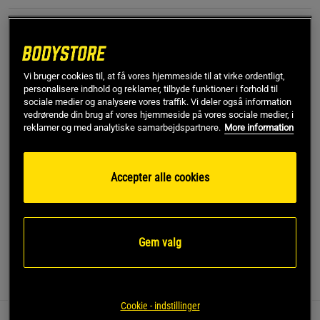
XS
Vi bruger cookies til, at få vores hjemmeside til at virke ordentligt,
Føj til indkøbskurven
personalisere indhold og reklamer, tilbyde funktioner i forhold til
sociale medier og analysere vores traffik. Vi deler også information
vedrørende din brug af vores hjemmeside på vores sociale medier, i
Gratis fragt over 349 kr
Gratis retur
14 dages fortrydelsesret
reklamer og med analytiske samarbejdspartnere.
More information
SKU #91978900R | EAN
8721122845264
Accepter alle cookies
Willow Leggings fra Gorilla Wear Women kombinerer stil og
funktionalitet for en flatterende træningsoplevelse.
Læs mere
Gem valg
Information
Anmeldelser
Cookie - indstillinger