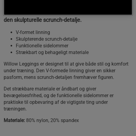
Disse træningstights giver en sikker pasform og en
smuk silhuet takket være den V-formede linning og
den skulpturelle scrunch-detalje.
V-formet linning
Skulpterende scrunch-detalje
Funktionelle sidelommer
Strækbart og behageligt materiale
Willow Leggings er designet til at give både stil og komfort
under træning. Den V-formede linning giver en sikker
pasform, mens scrunch-detaljen fremhæver figuren.
Det strækbare materiale er åndbart og giver
bevægelsesfrihed, og de funktionelle sidelommer er
praktiske til opbevaring af de vigtigste ting under
træningen.
Materiale:
80% nylon, 20% spandex