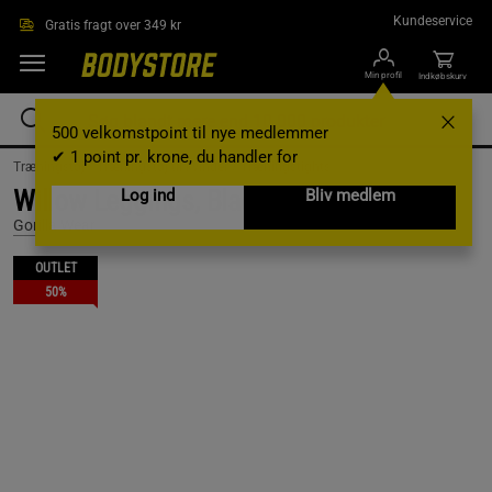
Gå direkte til hovedindholdet
Kundeservice
Gratis fragt over 349 kr
Min profil
Indkøbskurv
500 velkomstpoint til nye medlemmer
✔ 1 point pr. krone, du handler for
Træningstøj /
Træningstøj til kvinder /
Træningstights
Willow Leggings, Black, XS
Log ind
Bliv medlem
Gorilla Wear
OUTLET
50%