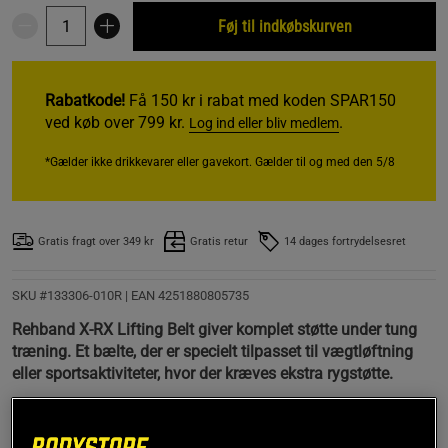
Føj til indkøbskurven
Rabatkode!
Få 150 kr i rabat med koden SPAR150
ved køb over 799 kr.
.
Log ind eller bliv medlem
*Gælder ikke drikkevarer eller gavekort. Gælder til og med den 5/8
Gratis fragt over 349 kr
Gratis retur
14 dages fortrydelsesret
SKU #133306-010R | EAN
4251880805735
Rehband X-RX Lifting Belt giver komplet støtte under tung
træning. Et bælte, der er specielt tilpasset til vægtløftning
eller sportsaktiviteter, hvor der kræves ekstra rygstøtte.
Læs mere