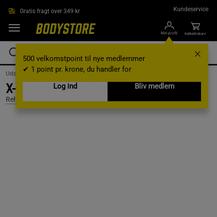
Gå direkte til hovedindholdet
Kundeservice
Gratis fragt over 349 kr
Min profil
Indkøbskurv
500 velkomstpoint til nye medlemmer
✔ 1 point pr. krone, du handler for
Udstyr og tilbehør /
Træningsudstyr /
Træningsbælte
X-RX Lifting Belt, Black, S
Log ind
Bliv medlem
Rehband