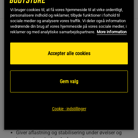
Vi bruger cookies til, at få vores hjemmeside til at virke ordentligt,
Information
Anmeldelser
(3)
personalisere indhold og reklamer, tilbyde funktioner i forhold til
sociale medier og analysere vores traffik. Vi deler også information
vedrørende din brug af vores hjemmeside på vores sociale medier, i
Med omfattende forskning og udvikling har
reklamer og med analytiske samarbejdspartnere.
More information
Rehband nu udviklet et ekstremt holdbart
vægtløfterbælte, der giver ultimativ støtte og
Accepter alle cookies
maksimerer præstationsmulighederne under din
træning.
Gem valg
Med det lige design og en bredde på 12 cm er bæltet ideelt
til tunge løft. Bæltet er justerbart og har en meget
holdbar velcrolukning, der giver høj stabilitet og støtte til
overkroppen og lænden. X-RX Lifting Belt er den perfekte
kombination af stabilisering og kompression.
Cookie - indstillinger
Foredele & funktioner:
Giver aflastning og stabilisering under øvelser og