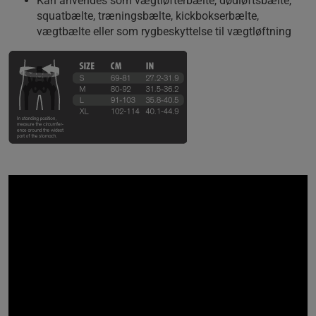
Kan anvendes som vægtløfterbælte, dødløftsbælte,
squatbælte, træningsbælte, kickbokserbælte,
vægtbælte eller som rygbeskyttelse til vægtløftning