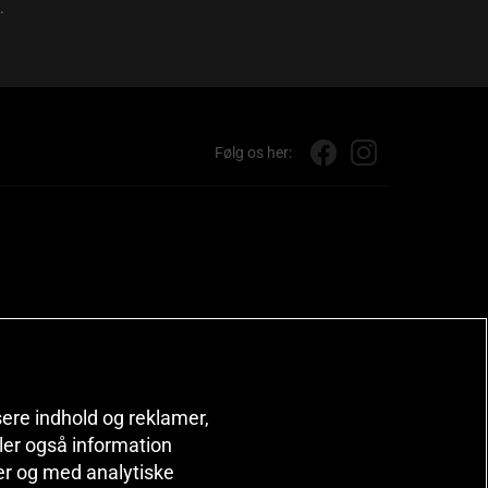
.
Følg os her:
isere indhold og reklamer,
deler også information
er og med analytiske