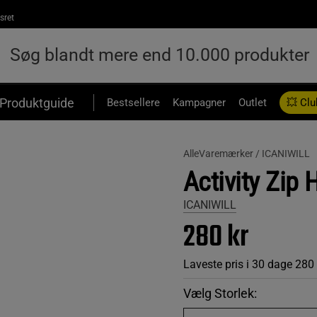
sret
Produktguide
Bestsellere
Kampagner
Outlet
💥 Clu
AlleVaremærker /
ICANIWILL
Activity Zip 
ICANIWILL
280 kr
Laveste pris i 30 dage
280 
Vælg Storlek: