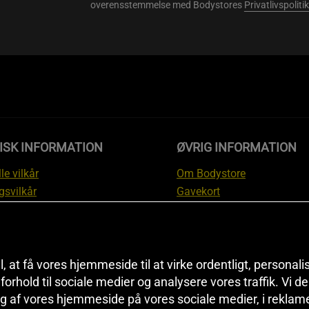
overensstemmelse med Bodystores
Privatlivspolitik
ISK INFORMATION
ØVRIG INFORMATION
le vilkår
Om Bodystore
gsvilkår
Gavekort
skyttelsesinformation
Affiliate
svilkår kundeklub
Personlig træner
ngsinformation
Rabatkoder
anti
Sitemap
il, at få vores hjemmeside til at virke ordentligt, personal
i forhold til sociale medier og analysere vores traffik. Vi 
tion om fortrydelsesret og
Black Friday
g af vores hjemmeside på vores sociale medier, i reklam
ationer
Artikler & Øvelser