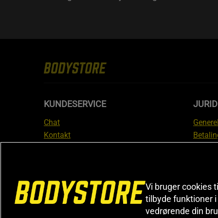
KUNDESERVICE
JURID
Chat
Generel
Kontakt
Betalin
Tjek din bestilling
Databe
Fortryd køb
Medlem
Reklamer
Leveri
FAQ
Prisgar
Vi bruger cookies t
tilbyde funktioner 
Informa
vedrørende din bru
reklam