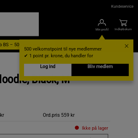
Kundeservice
Indkøbskurv
Min profil
b BS – 500 velkomstpoint
Nyheder
Varemærker
Gavekort
500 velkomstpoint til nye medlemmer
✔ 1 point pr. krone, du handler for
Log ind
Bliv medlem
Hoodie, Black, M
kr
Ord.pris
559 kr
Ikke på lager