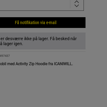
Få notifikation via e-mail
 er desværre ikke på lager. Få besked når
 lager igen.
497437
bil med Activity Zip Hoodie fra ICANIWILL.