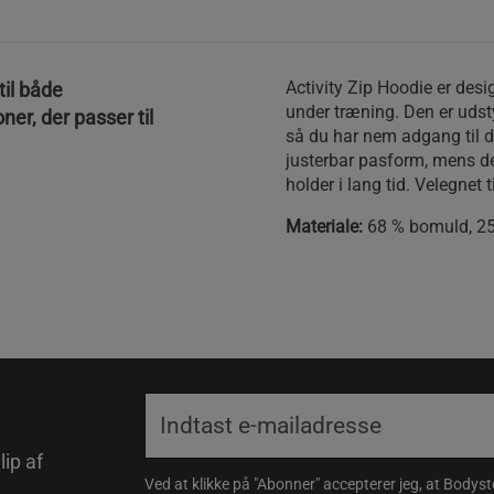
Activity Zip Hoodie er desi
til både
under træning. Den er uds
er, der passer til
så du har nem adgang til d
justerbar pasform, mens det
holder i lang tid. Velegnet 
Materiale:
68 % bomuld, 25 
lip af
Ved at klikke på "Abonner" accepterer jeg, at Body