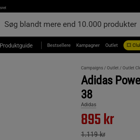
sret
Produktguide
Bestsellere
Kampagner
Outlet
💥 Clu
Campaigns /
Outlet /
Outlet C
Adidas Power
38
Adidas
895 kr
1.119 kr