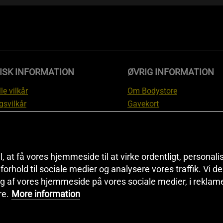
ISK INFORMATION
ØVRIG INFORMATION
le vilkår
Om Bodystore
gsvilkår
Gavekort
skyttelsesinformation
Affiliate
svilkår kundeklub
Personlig træner
ngsinformation
Rabatkoder
anti
Sitemap
il, at få vores hjemmeside til at virke ordentligt, personal
i forhold til sociale medier og analysere vores traffik. Vi 
tion om fortrydelsesret og
Black Friday
g af vores hjemmeside på vores sociale medier, i reklam
ationer
Artikler & Øvelser
re.
More information
ndstillinger