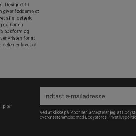
. Designet til
n giver fødderne et
vet af slidstærk
g og har en
tra pasform og
er vristen for at
rdelen er lavet af
lip af
Ved at klikke på "Abonner" accepterer jeg, at Body
overensstemmelse med Bodystores
Privatlivspolitik