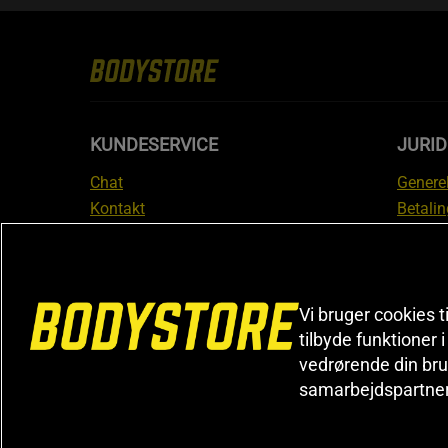
KUNDESERVICE
JURID
Chat
Generel
Kontakt
Betalin
Tjek din bestilling
Databe
Fortryd køb
Medlem
Reklamer
Leveri
FAQ
Prisgar
Vi bruger cookies t
tilbyde funktioner 
Informa
vedrørende din bru
reklam
samarbejdspartne
Cookiei