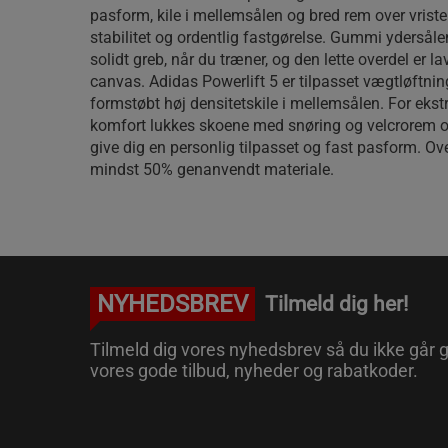
pasform, kile i mellemsålen og bred rem over vristen
stabilitet og ordentlig fastgørelse. Gummi ydersåle
solidt greb, når du træner, og den lette overdel er la
canvas. Adidas Powerlift 5 er tilpasset vægtløftnin
formstøbt høj densitetskile i mellemsålen. For eks
komfort lukkes skoene med snøring og velcrorem ov
give dig en personlig tilpasset og fast pasform. Ove
mindst 50% genanvendt materiale.
NYHEDSBREV
Tilmeld dig her!
Tilmeld dig vores nyhedsbrev så du ikke går g
vores gode tilbud, nyheder og rabatkoder.