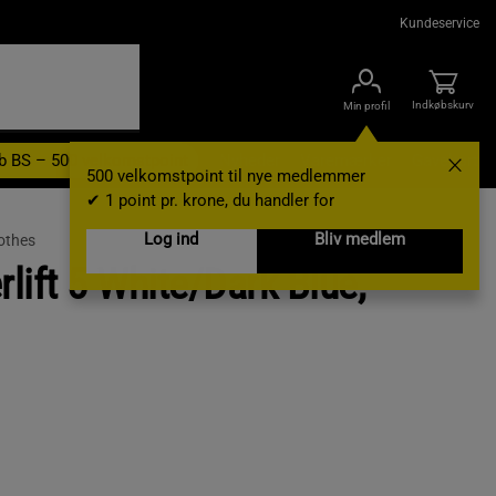
Kundeservice
Indkøbskurv
Min profil
b BS – 500 velkomstpoint
Nyheder
Varemærker
Gavekort
500 velkomstpoint til nye medlemmer
✔ 1 point pr. krone, du handler for
Log ind
Bliv medlem
lothes
lift 5 White/Dark Blue,