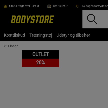
Gå direkte til hovedindholdet
Gratis fragt over 349 kr
Gratis retur
14 dages fortrydelse
Kosttilskud
Træningstøj
Udstyr og tilbehør
Tilbage
OUTLET
20%