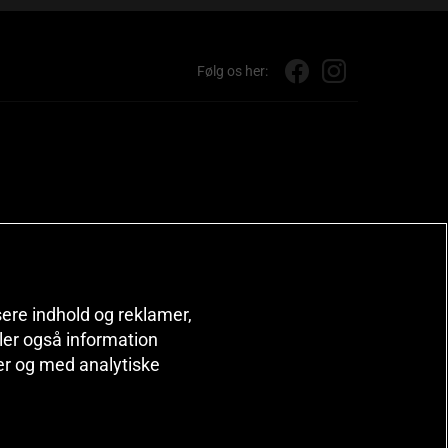
Følg os her:
isere indhold og reklamer,
deler også information
er og med analytiske