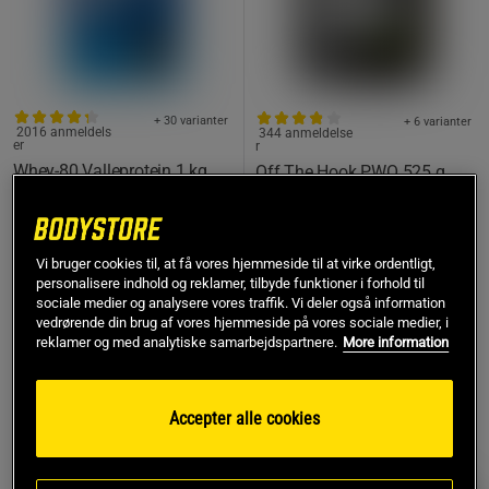
+ 30 varianter
+ 6 varianter
2016 anmeldels
344 anmeldelse
er
r
Whey-80 Valleprotein 1 kg
Off The Hook PWO 525 g
Star Nutrition
Chained Nutrition
263 kr
269 kr
Køb
Vi bruger cookies til, at få vores hjemmeside til at virke ordentligt,
Køb
personalisere indhold og reklamer, tilbyde funktioner i forhold til
Laveste pris
263 kr
sociale medier og analysere vores traffik. Vi deler også information
vedrørende din brug af vores hjemmeside på vores sociale medier, i
reklamer og med analytiske samarbejdspartnere.
More information
MEST SOLGTE
PRISFUND
Accepter alle cookies