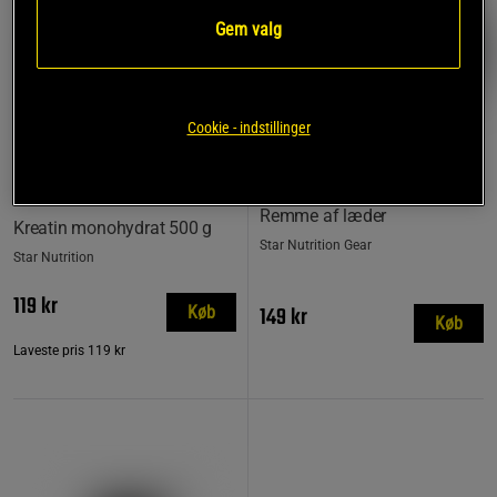
Gem valg
Cookie - indstillinger
781 anmeldelse
17 anmeldelser
r
Remme af læder
Kreatin monohydrat 500 g
Star Nutrition Gear
Star Nutrition
119 kr
149 kr
Køb
Køb
Laveste pris
119 kr