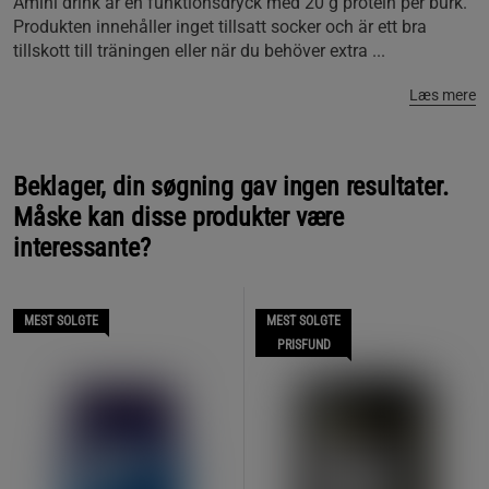
Amini drink är en funktionsdryck med 20 g protein per burk.
Produkten innehåller inget tillsatt socker och är ett bra
tillskott till träningen eller när du behöver extra ...
Læs mere
Beklager, din søgning gav ingen resultater.
Måske kan disse produkter være
interessante?
MEST SOLGTE
MEST SOLGTE
PRISFUND