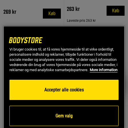
263 kr
269 kr
Køb
Køb
Laveste pris
263 kr
MEST SOLGTE
PRISFUND
Vi bruger cookies til, at få vores hjemmeside til at virke ordentligt,
personalisere indhold og reklamer, tilbyde funktioner i forhold til
sociale medier og analysere vores traffik. Vi deler også information
vedrørende din brug af vores hjemmeside på vores sociale medier, i
reklamer og med analytiske samarbejdspartnere.
More information
Accepter alle cookies
Gem valg
774 anmeldelse
17 anmeldelser
r
Remme af læder