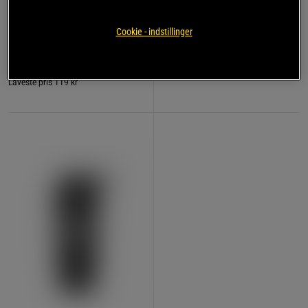
Kreatin monohydrat 500 g
Star Nutrition Gear
Star Nutrition
Cookie - indstillinger
119 kr
149 kr
Køb
Køb
Laveste pris
119 kr