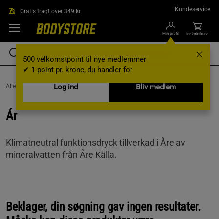
Gå direkte til hovedindholdet
Kundeservice
Gratis fragt over 349 kr
Min profil
Indkøbskurv
500 velkomstpoint til nye medlemmer
✔ 1 point pr. krone, du handler for
AlleVaremærker /
Ár
Log ind
Bliv medlem
Ár
Klimatneutral funktionsdryck tillverkad i Åre av
mineralvatten från Åre Källa.
Beklager, din søgning gav ingen resultater.