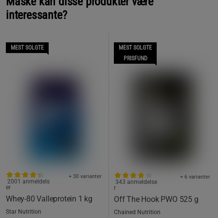
Måske kan disse produkter være
interessante?
MEST SOLGTE
MEST SOLGTE
PRISFUND
+ 30 varianter
+ 6 varianter
2001 anmeldels
343 anmeldelse
er
r
Whey-80 Valleprotein 1 kg
Off The Hook PWO 525 g
Star Nutrition
Chained Nutrition