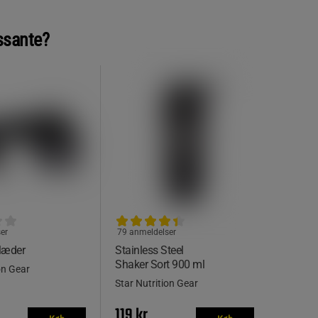
ssante?
er
79 anmeldelser
læder
Stainless Steel
Shaker Sort 900 ml
on Gear
Star Nutrition Gear
119 kr