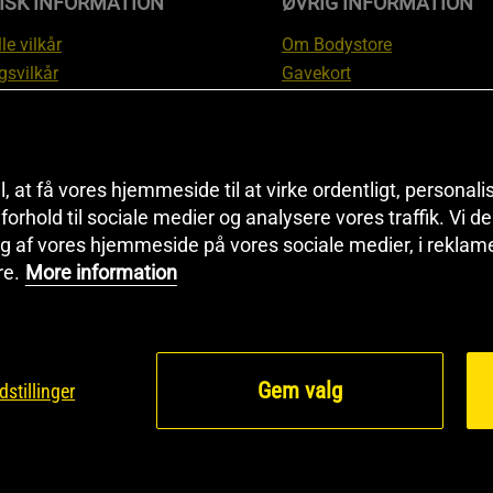
ISK INFORMATION
ØVRIG INFORMATION
le vilkår
Om Bodystore
gsvilkår
Gavekort
skyttelsesinformation
Affiliate
svilkår kundeklub
Personlig træner
ngsinformation
Rabatkoder
anti
Sitemap
il, at få vores hjemmeside til at virke ordentligt, personal
tion om fortrydelsesret og
Black Friday
i forhold til sociale medier og analysere vores traffik. Vi 
g af vores hjemmeside på vores sociale medier, i reklam
ationer
Artikler & Øvelser
re.
More information
ndstillinger
Gem valg
dstillinger