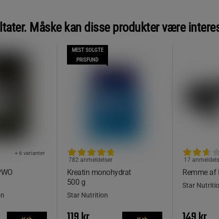
ltater. Måske kan disse produkter være intere
MEST SOLGTE
PRISFUND
+ 6 varianter
782 anmeldelser
17 anmeldels
 PWO
Kreatin monohydrat
Remme af 
500 g
Star Nutriti
on
Star Nutrition
119 kr
149 kr