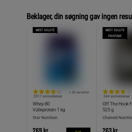
Beklager, din søgning gav ingen resu
MEST SOLGTE
MEST SOLGTE
PRISFUND
+ 30 varianter
2017 anmeldelser
344 anmeldelser
Whey-80
Off The Hook
Valleprotein 1 kg
525 g
Star Nutrition
Chained Nutriti
269 kr
263 kr