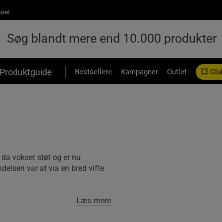
sret
Produktguide
Bestsellere
Kampagner
Outlet
💥 Clu
n da vokset støt og er nu
ndelsen var at via en bred vifte
Læs mere