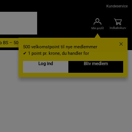
Kundeservice
Indkøbskurv
Min profil
b BS – 500 velkomstpoint
Nyheder
Varemærker
Gavekort
500 velkomstpoint til nye medlemmer
✔ 1 point pr. krone, du handler for
Log ind
Bliv medlem