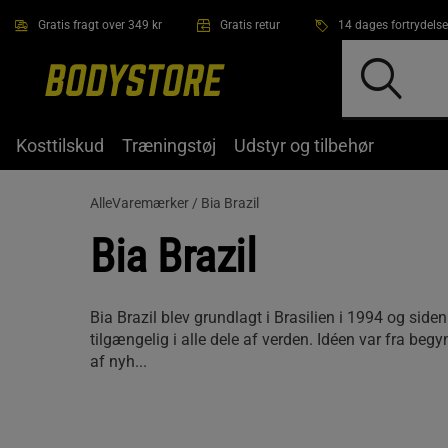
Gå direkte til hovedindholdet
Gratis fragt over 349 kr
Gratis retur
14 dages fortrydelse
Kosttilskud
Træningstøj
Udstyr og tilbehør
AlleVaremærker /
Bia Brazil
Bia Brazil
Bia Brazil blev grundlagt i Brasilien i 1994 og side
tilgængelig i alle dele af verden. Idéen var fra begy
af nyh...