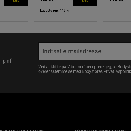
Køb
Køb
r
Laveste pris
119 kr
lip af
Ved at klikke på "Abonner" accepterer jeg, at Body
overensstemmelse med Bodystores
Privatlivspolitik