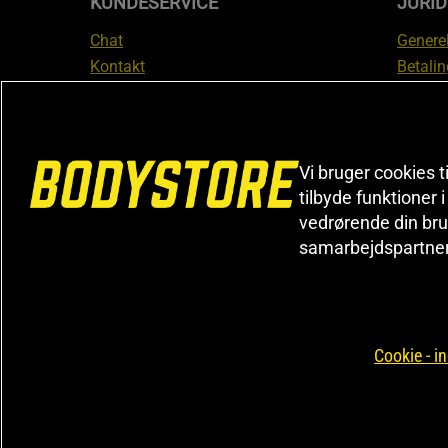
KUNDESERVICE
JURID
Chat
Generel
Kontakt
Betalin
Tjek din bestilling
Databe
Fortryd køb
Medlem
Reklamer
Leveri
FAQ
Prisgar
Vi bruger cookies t
Informa
tilbyde funktioner 
vedrørende din bru
reklam
samarbejdspartne
Cookiei
Cookie - in