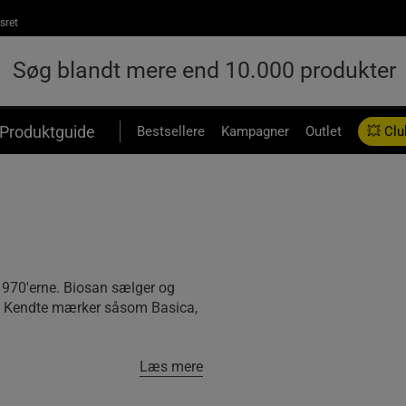
sret
Produktguide
Bestsellere
Kampagner
Outlet
💥 Clu
 1970'erne. Biosan sælger og
. Kendte mærker såsom Basica,
Læs mere