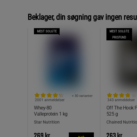
Beklager, din søgning gav ingen resu
MEST SOLGTE
MEST SOLGTE
PRISFUND
+ 30 varianter
2001 anmeldelser
343 anmeldelser
Whey-80
Off The Hook
Valleprotein 1 kg
525 g
Star Nutrition
Chained Nutriti
269 kr
263 kr