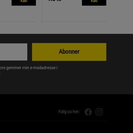
Køb
Køb
Abonner
store gemmer min e-mailadresse i
.
Følg os her: