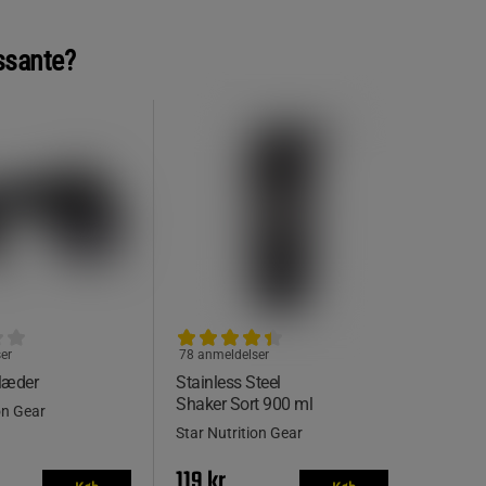
ssante?
er
78 anmeldelser
læder
Stainless Steel
Shaker Sort 900 ml
on Gear
Star Nutrition Gear
119 kr