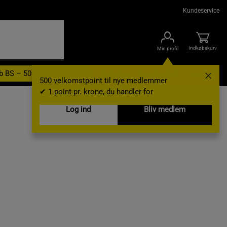
Kundeservice
Indkøbskurv
Min profil
b BS – 500 velkomstpoint
Nyheder
Varemærker
Gavekort
500 velkomstpoint til nye medlemmer
✔ 1 point pr. krone, du handler for
Log ind
Bliv medlem