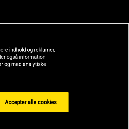
isere indhold og reklamer,
deler også information
er og med analytiske
Accepter alle cookies
© 2026 Health and Sports Nutrition Group HSNG AB Bodystore