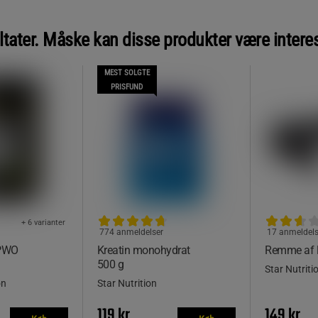
ltater. Måske kan disse produkter være intere
MEST SOLGTE
PRISFUND
+ 6 varianter
774 anmeldelser
17 anmeldels
 PWO
Kreatin monohydrat
Remme af 
500 g
Star Nutriti
on
Star Nutrition
119 kr
149 kr