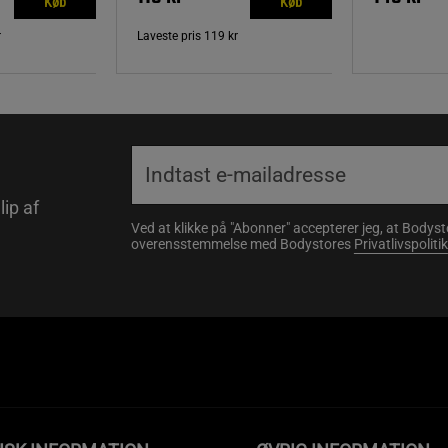
Køb
Køb
r
Laveste pris
119 kr
lip af
Ved at klikke på "Abonner" accepterer jeg, at Body
overensstemmelse med Bodystores
Privatlivspolitik