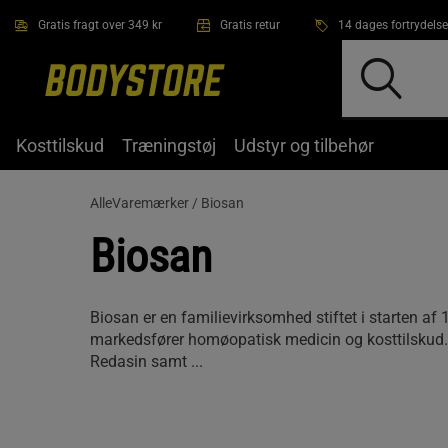
Gå direkte til hovedindholdet
Gratis fragt over 349 kr
Gratis retur
14 dages fortrydelse
Kosttilskud
Træningstøj
Udstyr og tilbehør
AlleVaremærker /
Biosan
Biosan
Biosan er en familievirksomhed stiftet i starten af
markedsfører homøopatisk medicin og kosttilskud
Redasin samt ...