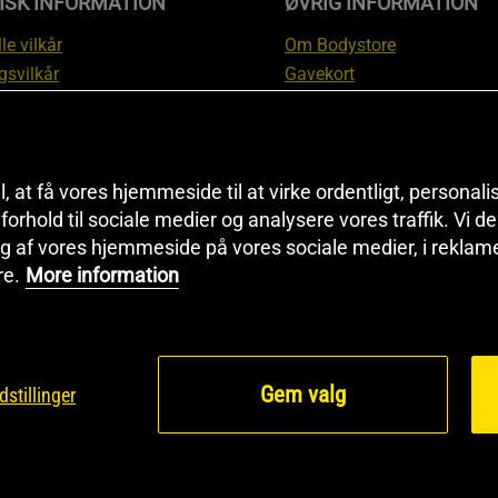
ISK INFORMATION
ØVRIG INFORMATION
le vilkår
Om Bodystore
gsvilkår
Gavekort
skyttelsesinformation
Affiliate
svilkår kundeklub
Personlig træner
ngsinformation
Rabatkoder
anti
Sitemap
il, at få vores hjemmeside til at virke ordentligt, personal
tion om fortrydelsesret og
Black Friday
i forhold til sociale medier og analysere vores traffik. Vi 
g af vores hjemmeside på vores sociale medier, i reklam
ationer
Artikler & Øvelser
re.
More information
ndstillinger
Gem valg
dstillinger