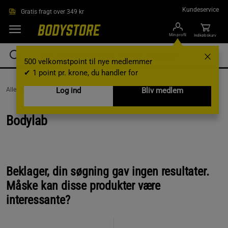
Gå direkte til hovedindholdet
Kundeservice
Gratis fragt over 349 kr
Min profil
Indkøbskurv
500 velkomstpoint til nye medlemmer
✔ 1 point pr. krone, du handler for
AlleVaremærker /
Bodylab
Log ind
Bliv medlem
Bodylab
Beklager, din søgning gav ingen resultater.
Måske kan disse produkter være
interessante?