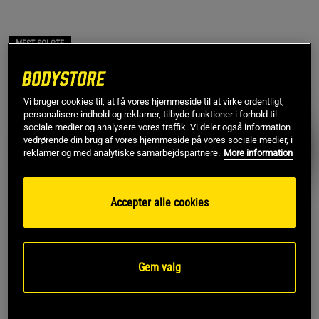
MEST SOLGTE
PRISFUND
Vi bruger cookies til, at få vores hjemmeside til at virke ordentligt,
personalisere indhold og reklamer, tilbyde funktioner i forhold til
sociale medier og analysere vores traffik. Vi deler også information
vedrørende din brug af vores hjemmeside på vores sociale medier, i
reklamer og med analytiske samarbejdspartnere.
More information
Accepter alle cookies
782 anmeldelse
17 anmeldelser
r
Remme af læder
Kreatin monohydrat 500 g
Gem valg
Star Nutrition Gear
Star Nutrition
119 kr
Køb