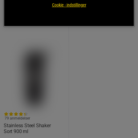
149 kr
Køb
Cookie - indstillinger
Laveste pris
119 kr
79 anmeldelser
Stainless Steel Shaker
Sort 900 ml