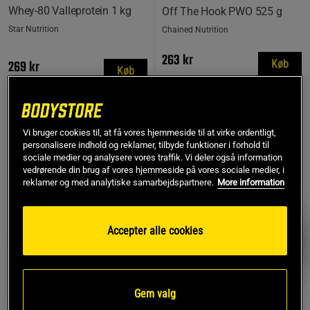
Whey-80 Valleprotein 1 kg
Off The Hook PWO 525 g
Star Nutrition
Chained Nutrition
263 kr
269 kr
Køb
Køb
Laveste pris
263 kr
Vi bruger cookies til, at få vores hjemmeside til at virke ordentligt,
MEST SOLGTE
personalisere indhold og reklamer, tilbyde funktioner i forhold til
PRISFUND
sociale medier og analysere vores traffik. Vi deler også information
vedrørende din brug af vores hjemmeside på vores sociale medier, i
reklamer og med analytiske samarbejdspartnere.
More information
Accepter alle cookies
Gem valg