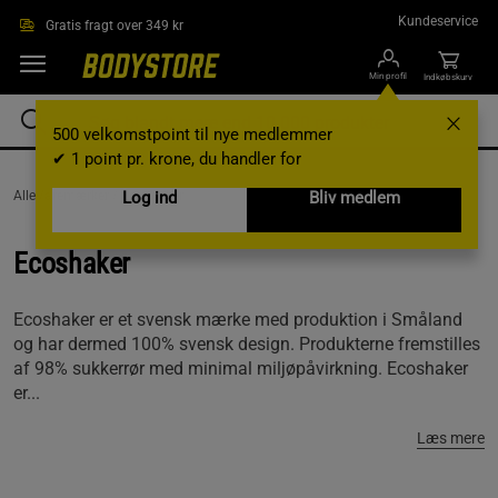
Gå direkte til hovedindholdet
Kundeservice
Gratis fragt over 349 kr
Min profil
Indkøbskurv
500 velkomstpoint til nye medlemmer
✔ 1 point pr. krone, du handler for
AlleVaremærker /
Ecoshaker
Log ind
Bliv medlem
Ecoshaker
Ecoshaker er et svensk mærke med produktion i Småland
og har dermed 100% svensk design. Produkterne fremstilles
af 98% sukkerrør med minimal miljøpåvirkning. Ecoshaker
er...
Læs mere