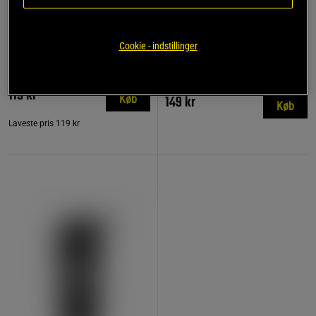
781 anmeldelse
17 anmeldelser
r
Remme af læder
Kreatin monohydrat 500 g
Cookie - indstillinger
Star Nutrition Gear
Star Nutrition
119 kr
149 kr
Køb
Køb
Laveste pris
119 kr