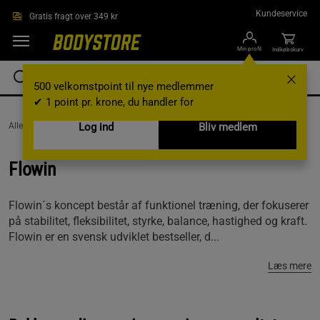
Gå direkte til hovedindholdet
Kundeservice
Gratis fragt over 349 kr
Min profil
Indkøbskurv
500 velkomstpoint til nye medlemmer
✔ 1 point pr. krone, du handler for
AlleVaremærker /
Flowin
Log ind
Bliv medlem
Flowin
Flowin´s koncept består af funktionel træning, der fokuserer
på stabilitet, fleksibilitet, styrke, balance, hastighed og kraft.
Flowin er en svensk udviklet bestseller, d...
Læs mere