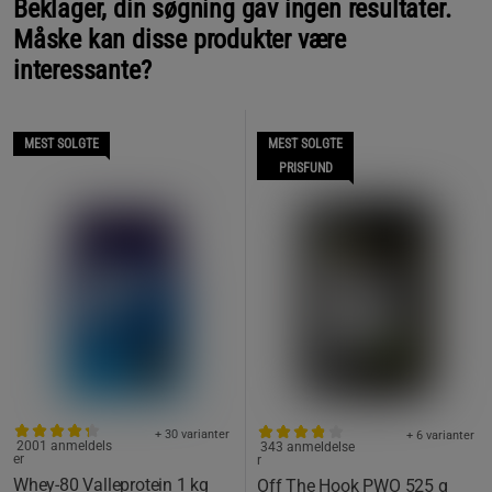
Beklager, din søgning gav ingen resultater.
Måske kan disse produkter være
interessante?
MEST SOLGTE
MEST SOLGTE
PRISFUND
+ 30 varianter
+ 6 varianter
2001 anmeldels
343 anmeldelse
er
r
Whey-80 Valleprotein 1 kg
Off The Hook PWO 525 g