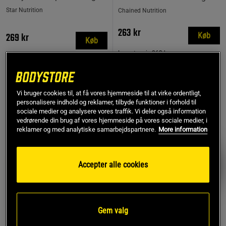
Star Nutrition
Chained Nutrition
263 kr
269 kr
Køb
Køb
Laveste pris
263 kr
MEST SOLGTE
Vi bruger cookies til, at få vores hjemmeside til at virke ordentligt,
personalisere indhold og reklamer, tilbyde funktioner i forhold til
PRISFUND
sociale medier og analysere vores traffik. Vi deler også information
vedrørende din brug af vores hjemmeside på vores sociale medier, i
reklamer og med analytiske samarbejdspartnere.
More information
Accepter alle cookies
Gem valg