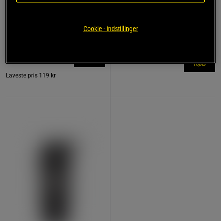
774 anmeldelse
17 anmeldelser
r
Remme af læder
Kreatin monohydrat 500 g
Cookie - indstillinger
Star Nutrition Gear
Star Nutrition
119 kr
149 kr
Køb
Køb
Laveste pris
119 kr