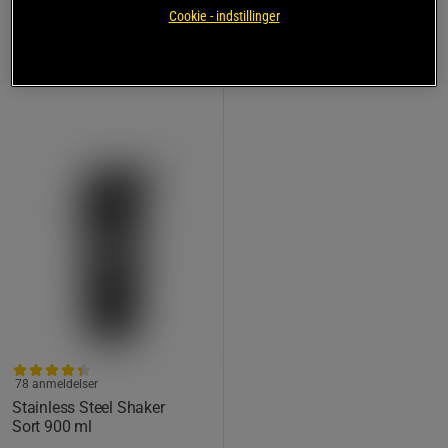
149 kr
Køb
Cookie - indstillinger
Laveste pris
119 kr
78 anmeldelser
Stainless Steel Shaker
Sort 900 ml