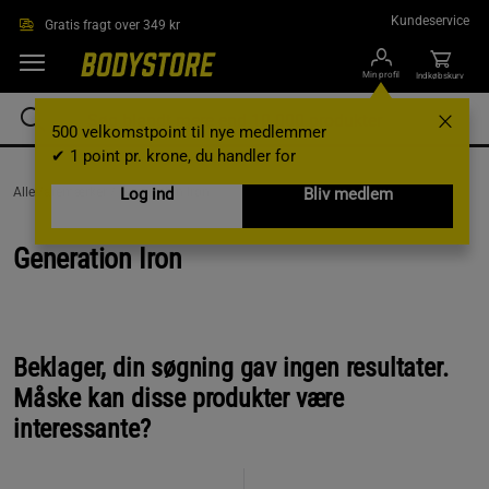
Gå direkte til hovedindholdet
Kundeservice
Gratis fragt over 349 kr
Min profil
Indkøbskurv
500 velkomstpoint til nye medlemmer
✔ 1 point pr. krone, du handler for
AlleVaremærker /
Generation Iron
Log ind
Bliv medlem
Generation Iron
Beklager, din søgning gav ingen resultater.
Måske kan disse produkter være
interessante?