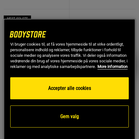
MEST SOLGTE
PRISFUND
Vi bruger cookies til, at få vores hjemmeside til at virke ordentligt,
personalisere indhold og reklamer, tilbyde funktioner i forhold til
sociale medier og analysere vores traffik. Vi deler også information
vedrørende din brug af vores hjemmeside på vores sociale medier, i
reklamer og med analytiske samarbejdspartnere.
More information
Accepter alle cookies
774 anmeldelse
17 anmeldelser
r
Remme af læder
Kreatin monohydrat 500 g
Gem valg
Star Nutrition Gear
Star Nutrition
119 kr
Køb