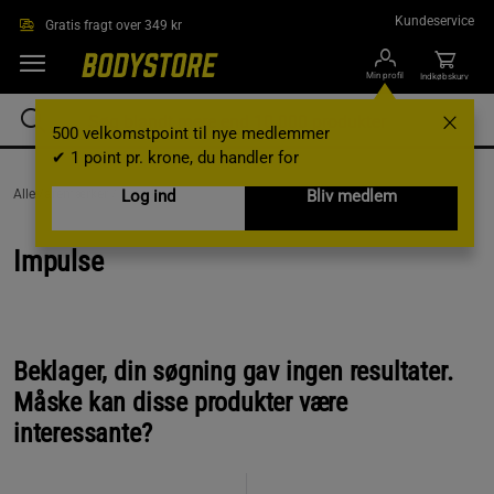
Gå direkte til hovedindholdet
Kundeservice
Gratis fragt over 349 kr
Min profil
Indkøbskurv
500 velkomstpoint til nye medlemmer
✔ 1 point pr. krone, du handler for
AlleVaremærker /
Impulse
Log ind
Bliv medlem
Impulse
Beklager, din søgning gav ingen resultater.
Måske kan disse produkter være
interessante?