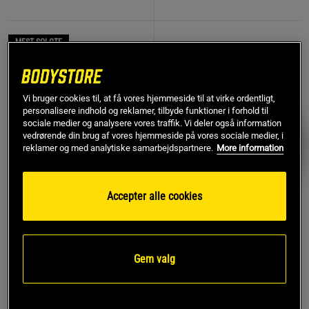
MEST SOLGTE
PRISFUND
Vi bruger cookies til, at få vores hjemmeside til at virke ordentligt,
personalisere indhold og reklamer, tilbyde funktioner i forhold til
sociale medier og analysere vores traffik. Vi deler også information
vedrørende din brug af vores hjemmeside på vores sociale medier, i
reklamer og med analytiske samarbejdspartnere.
More information
Accepter alle cookies
774 anmeldelse
17 anmeldelser
r
Remme af læder
Kreatin monohydrat 500 g
Gem valg
Star Nutrition Gear
Star Nutrition
119 kr
Køb