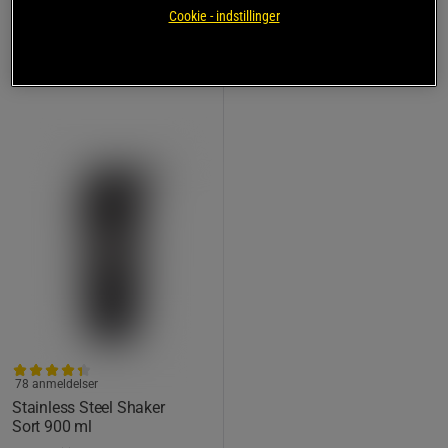
149 kr
Køb
Cookie - indstillinger
Laveste pris
119 kr
78 anmeldelser
Stainless Steel Shaker
Sort 900 ml