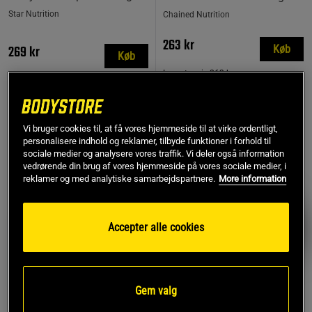
Star Nutrition
Chained Nutrition
263 kr
269 kr
Køb
Køb
Laveste pris
263 kr
MEST SOLGTE
Vi bruger cookies til, at få vores hjemmeside til at virke ordentligt,
personalisere indhold og reklamer, tilbyde funktioner i forhold til
PRISFUND
sociale medier og analysere vores traffik. Vi deler også information
vedrørende din brug af vores hjemmeside på vores sociale medier, i
reklamer og med analytiske samarbejdspartnere.
More information
Accepter alle cookies
Gem valg