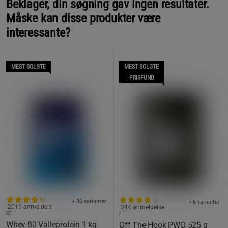
Beklager, din søgning gav ingen resultater.
Måske kan disse produkter være
interessante?
MEST SOLGTE
MEST SOLGTE
PRISFUND
+ 30 varianter
+ 6 varianter
2016 anmeldels
344 anmeldelse
er
r
Whey-80 Valleprotein 1 kg
Off The Hook PWO 525 g