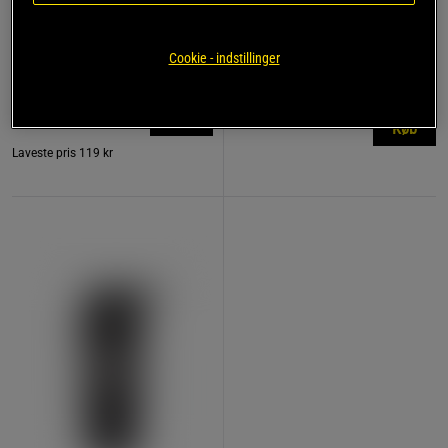
781 anmeldelse
17 anmeldelser
r
Remme af læder
Kreatin monohydrat 500 g
Cookie - indstillinger
Star Nutrition Gear
Star Nutrition
119 kr
149 kr
Køb
Køb
Laveste pris
119 kr