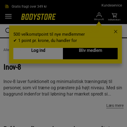
Gå direkte til hovedindholdet
Kundeservice
Gratis fragt over 349 kr
Min profil
Indkøbskurv
500 velkomstpoint til nye medlemmer
✔ 1 point pr. krone, du handler for
AlleVaremærker /
Inov-8
Log ind
Bliv medlem
Inov-8
Inov-8 laver funktionelt og minimalistisk træningstøj til
personer, som vil træne og præstere på højt niveau. Med sin
baggrund indenfor trail løbning har mærket spredt si...
Læs mere