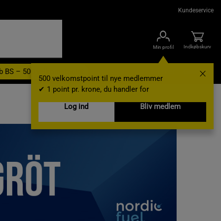
Kundeservice
Indkøbskurv
Min profil
b BS – 500 velkomstpoint
Nyheder
Varemærker
Gavekort
500 velkomstpoint til nye medlemmer
✔ 1 point pr. krone, du handler for
Log ind
Bliv medlem