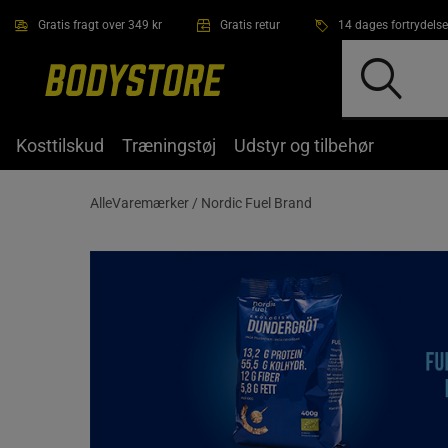
Gå direkte til hovedindholdet
Gratis fragt over 349 kr
Gratis retur
14 dages fortrydelse
Kosttilskud
Træningstøj
Udstyr og tilbehør
AlleVaremærker /
Nordic Fuel Brand