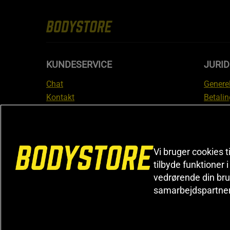
KUNDESERVICE
JURID
Chat
Generel
Kontakt
Betalin
Tjek din bestilling
Databe
Fortryd køb
Medlem
Reklamer
Leveri
FAQ
Prisgar
Vi bruger cookies t
tilbyde funktioner 
Informa
vedrørende din bru
reklam
samarbejdspartne
Cookiei