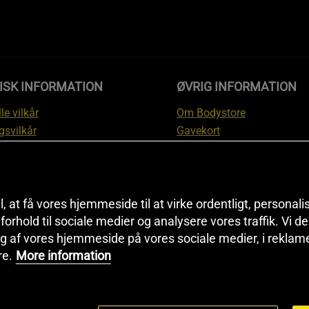
ISK INFORMATION
ØVRIG INFORMATION
le vilkår
Om Bodystore
gsvilkår
Gavekort
skyttelsesinformation
Affiliate
svilkår kundeklub
Personlig træner
ngsinformation
Rabatkoder
anti
Sitemap
il, at få vores hjemmeside til at virke ordentligt, personal
i forhold til sociale medier og analysere vores traffik. Vi 
tion om fortrydelsesret og
Black Friday
g af vores hjemmeside på vores sociale medier, i reklam
ationer
Artikler & Øvelser
re.
More information
ndstillinger