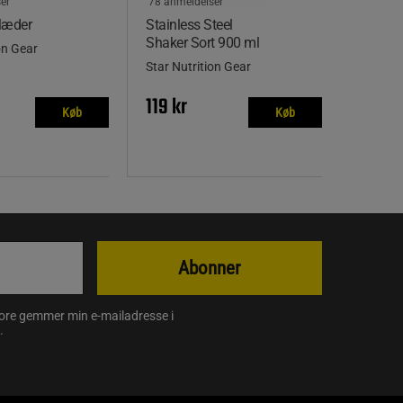
er
78 anmeldelser
læder
Stainless Steel
Shaker Sort 900 ml
on Gear
Star Nutrition Gear
119 kr
Køb
Køb
Abonner
store gemmer min e-mailadresse i
.