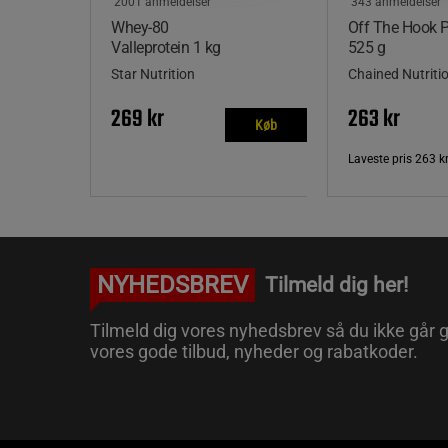
2001 anmeldelser
343 anmeldelser
Whey-80
Off The Hook
Valleprotein 1 kg
525 g
Star Nutrition
Chained Nutriti
269 kr
263 kr
Køb
Laveste pris
263 k
NYHEDSBREV
Tilmeld dig her!
Tilmeld dig vores nyhedsbrev så du ikke går g
vores gode tilbud, nyheder og rabatkoder.