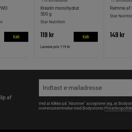
774 anmeldelser
17 anmeldels
 PWO
Kreatin monohydrat
Remme af 
500 g
Star Nutriti
on
Star Nutrition
119 kr
149 kr
Køb
Køb
r
Laveste pris
119 kr
lip af
Ved at klikke på "Abonner" accepterer jeg, at Body
overensstemmelse med Bodystores
Privatlivspolitik