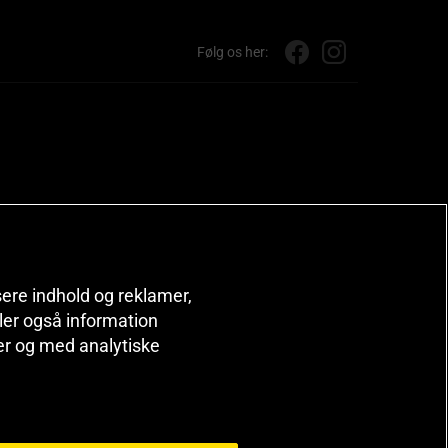
Følg os her:
isere indhold og reklamer,
deler også information
er og med analytiske