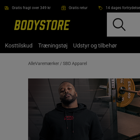
Gå direkte til hovedindholdet
Gratis fragt over 349 kr
Gratis retur
14 dages fortrydelse
Kosttilskud
Træningstøj
Udstyr og tilbehør
AlleVaremærker /
SBD Apparel