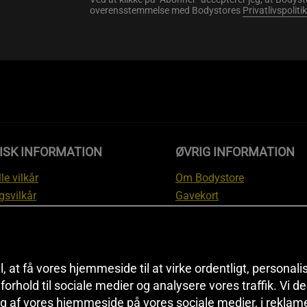
overensstemmelse med Bodystores
Privatlivspolitik
ISK INFORMATION
ØVRIG INFORMATION
le vilkår
Om Bodystore
gsvilkår
Gavekort
skyttelsesinformation
Affiliate
svilkår kundeklub
Personlig træner
ngsinformation
Rabatkoder
anti
Sitemap
il, at få vores hjemmeside til at virke ordentligt, personal
i forhold til sociale medier og analysere vores traffik. Vi 
tion om fortrydelsesret og
Black Friday
g af vores hjemmeside på vores sociale medier, i reklam
ationer
Artikler & Øvelser