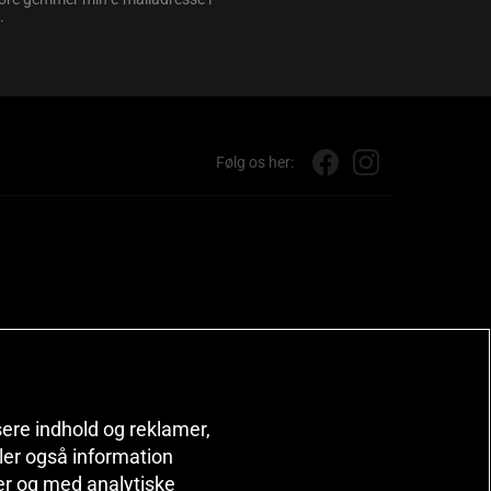
.
Følg os her:
isere indhold og reklamer,
deler også information
er og med analytiske