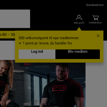
Kundeservice
Indkøbskurv
Min profil
b BS – 500 velkomstpoint
Nyheder
Varemærker
Gavekort
500 velkomstpoint til nye medlemmer
✔ 1 point pr. krone, du handler for
Log ind
Bliv medlem