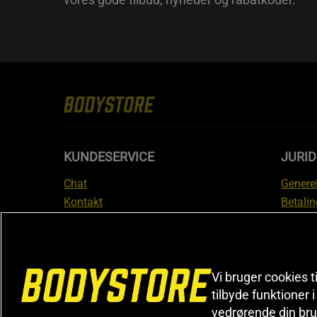
KUNDESERVICE
JURID
Chat
Generel
Kontakt
Betalin
Tjek din bestilling
Databe
Fortryd køb
Medlem
Reklamer
Leveri
FAQ
Prisgar
Vi bruger cookies t
tilbyde funktioner 
Informa
vedrørende din bru
reklam