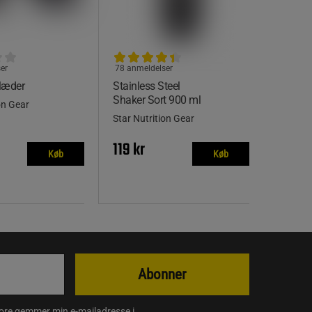
er
78 anmeldelser
læder
Stainless Steel
Shaker Sort 900 ml
on Gear
Star Nutrition Gear
119 kr
Køb
Køb
Abonner
store gemmer min e-mailadresse i