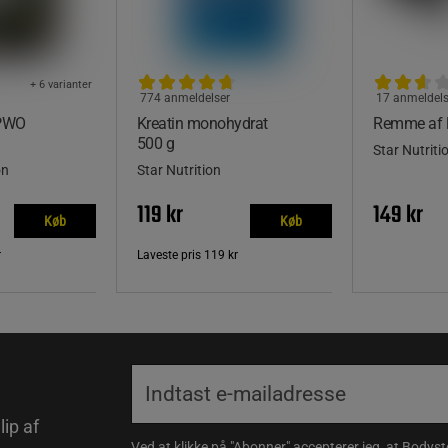
+ 6 varianter
774 anmeldelser
17 anmeldels
 PWO
Kreatin monohydrat
Remme af 
500 g
Star Nutriti
on
Star Nutrition
119 kr
149 kr
Køb
Køb
r
Laveste pris
119 kr
lip af
Ved at klikke på "Abonner" accepterer jeg, at Body