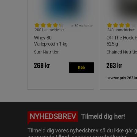
+ 30 varianter
2001 anmeldelser
343 anmeldelser
Whey-80
Off The Hook
Valleprotein 1 kg
525 g
Star Nutrition
Chained Nutriti
269 kr
263 kr
Køb
Laveste pris
263 k
NYHEDSBREV
Tilmeld dig her!
Tilmeld dig vores nyhedsbrev så du ikke går g
vores gode tilbud, nyheder og rabatkoder.