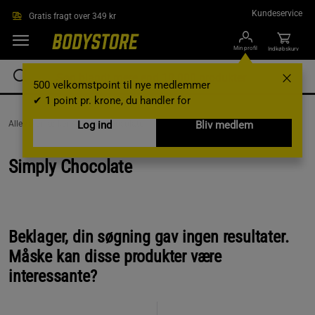
Gå direkte til hovedindholdet
Kundeservice
Gratis fragt over 349 kr
Min profil
Indkøbskurv
500 velkomstpoint til nye medlemmer
✔ 1 point pr. krone, du handler for
AlleVaremærker /
Simply Chocolate
Log ind
Bliv medlem
Simply Chocolate
Beklager, din søgning gav ingen resultater.
Måske kan disse produkter være
interessante?