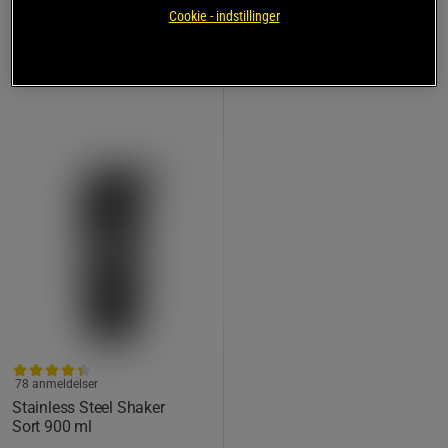
149 kr
Køb
Cookie - indstillinger
Laveste pris
119 kr
78 anmeldelser
Stainless Steel Shaker
Sort 900 ml