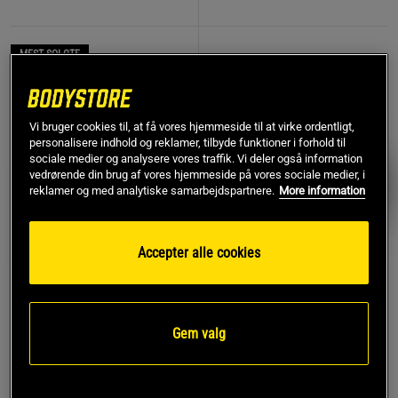
MEST SOLGTE
PRISFUND
Vi bruger cookies til, at få vores hjemmeside til at virke ordentligt,
personalisere indhold og reklamer, tilbyde funktioner i forhold til
sociale medier og analysere vores traffik. Vi deler også information
vedrørende din brug af vores hjemmeside på vores sociale medier, i
reklamer og med analytiske samarbejdspartnere.
More information
Accepter alle cookies
774 anmeldelse
17 anmeldelser
r
Remme af læder
Kreatin monohydrat 500 g
Gem valg
Star Nutrition Gear
Star Nutrition
119 kr
Køb