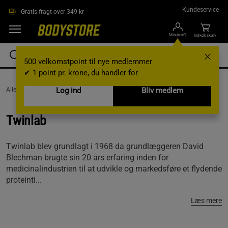
Gå direkte til hovedindholdet
Kundeservice
Gratis fragt over 349 kr
Min profil
Indkøbskurv
500 velkomstpoint til nye medlemmer
✔ 1 point pr. krone, du handler for
AlleVaremærker /
Twinlab
Log ind
Bliv medlem
Twinlab
Twinlab blev grundlagt i 1968 da grundlæggeren David
Blechman brugte sin 20 års erfaring inden for
medicinalindustrien til at udvikle og markedsføre et flydende
proteinti...
Læs mere