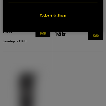
774 anmeldelse
17 anmeldelser
r
Remme af læder
Kreatin monohydrat 500 g
Cookie - indstillinger
Star Nutrition Gear
Star Nutrition
119 kr
149 kr
Køb
Køb
Laveste pris
119 kr