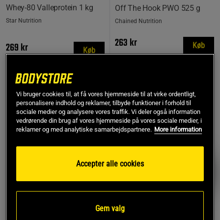
Whey-80 Valleprotein 1 kg
Off The Hook PWO 525 g
Star Nutrition
Chained Nutrition
263 kr
269 kr
Køb
Køb
Laveste pris
263 kr
Vi bruger cookies til, at få vores hjemmeside til at virke ordentligt,
MEST SOLGTE
personalisere indhold og reklamer, tilbyde funktioner i forhold til
PRISFUND
sociale medier og analysere vores traffik. Vi deler også information
vedrørende din brug af vores hjemmeside på vores sociale medier, i
reklamer og med analytiske samarbejdspartnere.
More information
Accepter alle cookies
Gem valg