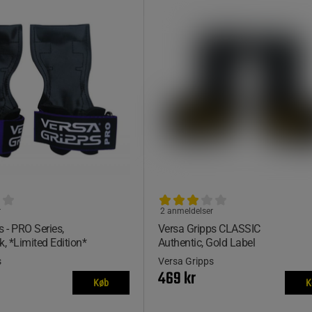
r
2 anmeldelser
s - PRO Series,
Versa Gripps CLASSIC
k, *Limited Edition*
Authentic, Gold Label
s
Versa Gripps
469 kr
Køb
K