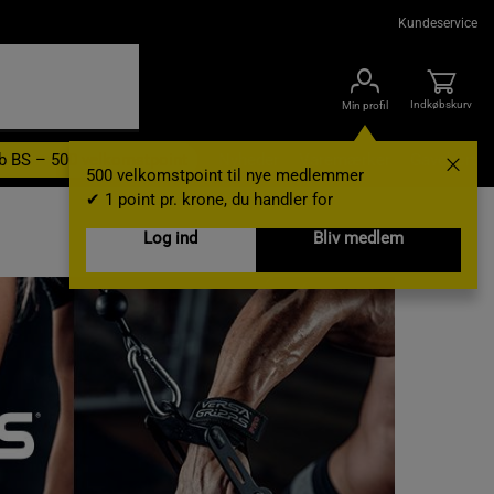
Kundeservice
Indkøbskurv
Min profil
b BS – 500 velkomstpoint
Nyheder
Varemærker
Gavekort
500 velkomstpoint til nye medlemmer
✔ 1 point pr. krone, du handler for
Log ind
Bliv medlem