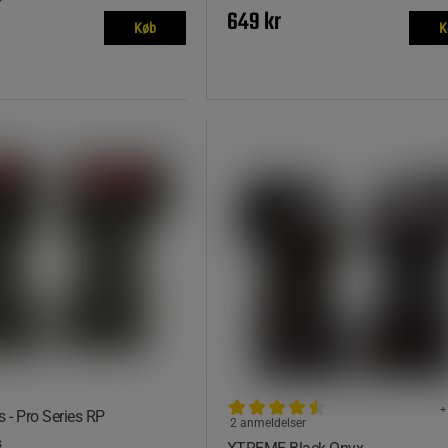
649 kr
Køb
K
+
s - Pro Series RP
2 anmeldelser
s