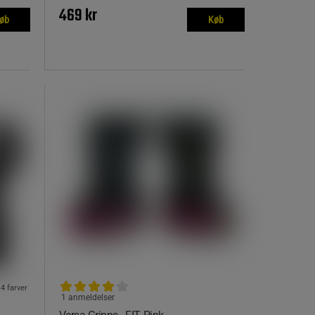
469 kr
øb
Køb
 4 farver
1 anmeldelser