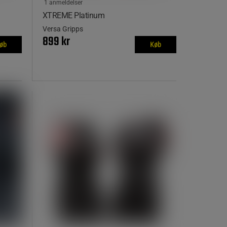
1 anmeldelser
XTREME Platinum
Versa Gripps
899 kr
øb
Køb