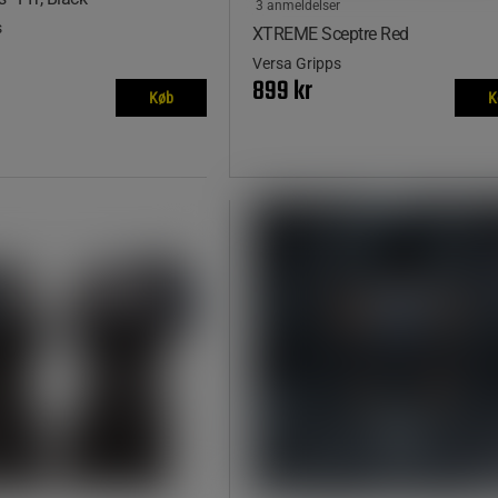
3 anmeldelser
s
XTREME Sceptre Red
Versa Gripps
899 kr
Køb
K