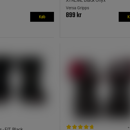
XTREME Black Onyx
Versa Gripps
899 kr
Køb
K
+
 - FIT, Black