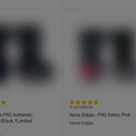
r
5 anmeldelser
s PRO Authentic,
Versa Gripps - PRO Series, Pink
e/Black, *Limited
Versa Gripps
s