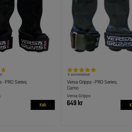
er
6 anmeldelser
s - PRO Series,
Versa Gripps - PRO Series,
Camo
s
Versa Gripps
649 kr
Køb
K