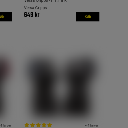
Versa Gripps - FIT, Pink
Versa Gripps
649 kr
øb
Køb
 4 farver
+ 4 farver