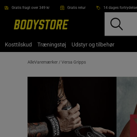
Gå direkte til hovedindholdet
Gratis fragt over 349 kr
Gratis retur
14 dages fortrydelse
Kosttilskud
Træningstøj
Udstyr og tilbehør
AlleVaremærker /
Versa Gripps