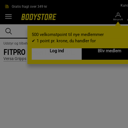
Gå direkte til hovedindholdet
Kund
Gratis fragt over 349 kr
Min profil
500 velkomstpoint til nye medlemmer
✔ 1 point pr. krone, du handler for
Udstyr og tilbehør /
Træningsudstyr /
Lifting straps og greb
FITPRO Desert Lilac, R/L
Log ind
Bliv medlem
Versa Gripps