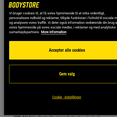
Design og følelse
Vi bruger cookies til, at få vores hjemmeside til at virke ordentligt,
Versa Gripps FITPRO er designet med deres patenterede
personalisere indhold og reklamer, tilbyde funktioner i forhold til sociale 
"Pro"-teknologi og specialfremstillede grebsmateriale.
og analysere vores traffik. Vi deler også information vedrørende din brug a
Derudover er der indarbejdet et nyt skum for en blødere,
vores hjemmeside på vores sociale medier, i reklamer og med analytiske
mindre slibende følelse, men med samme styrke som de
samarbejdspartnere.
More information
øvrige grips fra Versa Gripps.
Disse grips har et selvbærende greb for maksimal løftekraft
Accepter alle cookies
og mere overflademateriale til at beskytte dine hænder,
uanset om du laver push- eller pull-øvelser. De skaber en
optimal forbindelse mellem sind og muskler.
Gem valg
Med en hurtigudløsningsfunktion kan du sikkert og nemt
slippe vægtstangen ved blot at åbne hænderne.
FITPRO specifikationer:
Cookie - indstillinger
Længere greb:
Forbedret grebslængde på 15,9 cm for
maksimal løftekraft og kontrol under tunge
træningspas.