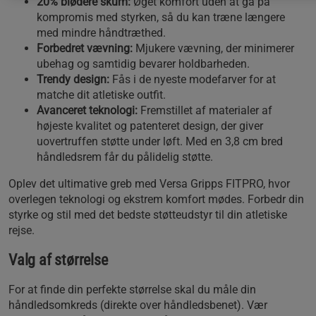
20% blødere skum:
Øget komfort uden at gå på
kompromis med styrken, så du kan træne længere
med mindre håndtræthed.
Forbedret vævning:
Mjukere vævning, der minimerer
ubehag og samtidig bevarer holdbarheden.
Trendy design:
Fås i de nyeste modefarver for at
matche dit atletiske outfit.
Avanceret teknologi:
Fremstillet af materialer af
højeste kvalitet og patenteret design, der giver
uovertruffen støtte under løft. Med en 3,8 cm bred
håndledsrem får du pålidelig støtte.
Oplev det ultimative greb med Versa Gripps FITPRO, hvor
overlegen teknologi og ekstrem komfort mødes. Forbedr din
styrke og stil med det bedste støtteudstyr til din atletiske
rejse.
Valg af størrelse
For at finde din perfekte størrelse skal du måle din
håndledsomkreds (direkte over håndledsbenet). Vær