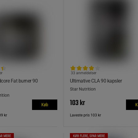
er
33 anmeldelser
core Fat burner 90
Ultimative CLA 90 kapsler
Star Nutrition
ition
103 kr
Køb
K
39 kr
Laveste pris
103 kr
AR MERE
KØB FLERE, SPAR MERE