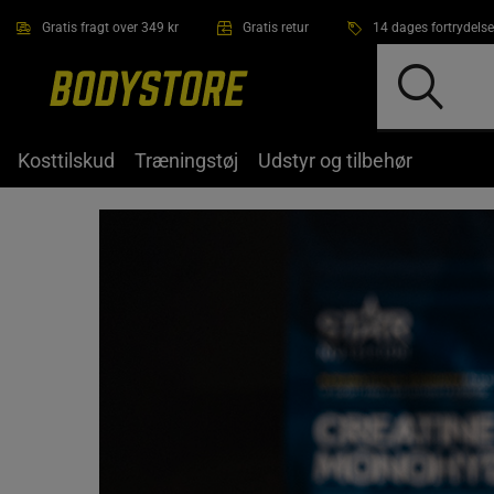
Gå direkte til hovedindholdet
Gratis fragt over 349 kr
Gratis retur
14 dages fortrydelse
Kosttilskud
Træningstøj
Udstyr og tilbehør