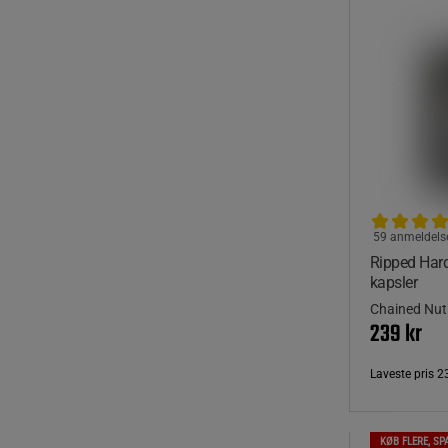
59 anmeldels
Ripped Hard
kapsler
Chained Nutr
239 kr
Laveste pris
2
KØB FLERE, SP