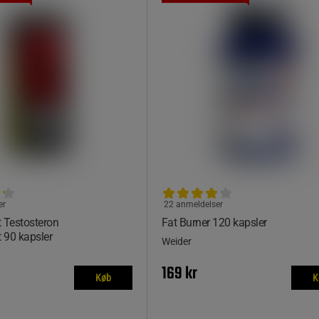
er
22 anmeldelser
 Testosteron
Fat Burner 120 kapsler
 90 kapsler
Weider
169 kr
Køb
K