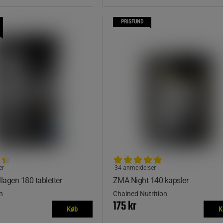
PRISFUND
er
34 anmeldelser
llagen 180 tabletter
ZMA Night 140 kapsler
n
Chained Nutrition
175 kr
Køb
K