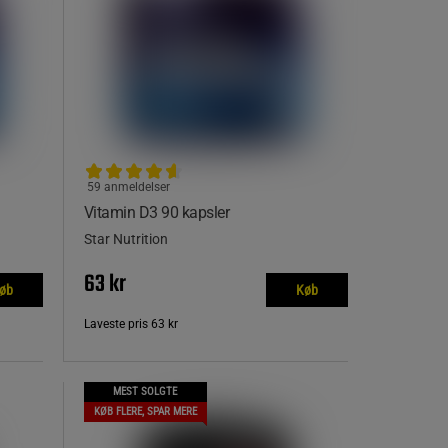
59 anmeldelser
Vitamin D3 90 kapsler
Star Nutrition
63 kr
øb
Køb
Laveste pris
63 kr
MEST SOLGTE
KØB FLERE, SPAR MERE