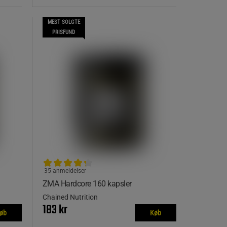
MEST SOLGTE
PRISFUND
35 anmeldelser
ZMA Hardcore 160 kapsler
Chained Nutrition
183 kr
øb
Køb