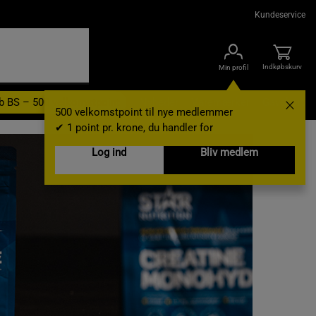
Kundeservice
Indkøbskurv
Min profil
b BS – 500 velkomstpoint
Nyheder
Varemærker
Gavekort
500 velkomstpoint til nye medlemmer
✔ 1 point pr. krone, du handler for
Log ind
Bliv medlem