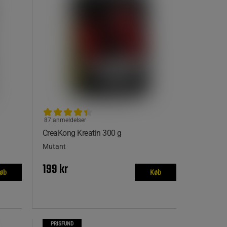
87 anmeldelser
CreaKong Kreatin 300 g
Mutant
199 kr
øb
Køb
PRISFUND