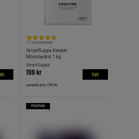
77 anmeldelser
SmartSupps Kreatin
Monohydrat 1 kg
SmartSupps
199 kr
øb
Køb
Laveste pris
199 kr
PRISFUND