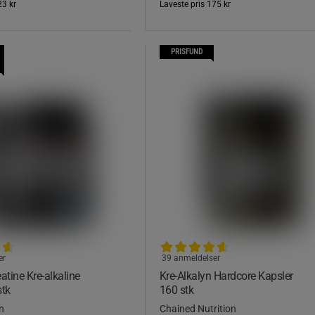
23 kr
Laveste pris
175 kr
PRISFUND
er
39 anmeldelser
atine Kre-alkaline
Kre-Alkalyn Hardcore Kapsler
stk
160 stk
n
Chained Nutrition