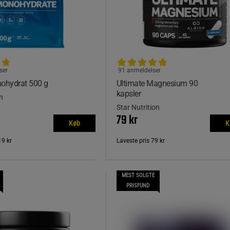
ser
91 anmeldelser
nohydrat 500 g
Ultimate Magnesium 90
kapsler
n
Star Nutrition
79 kr
Køb
K
19 kr
Laveste pris
79 kr
MEST SOLGTE
PRISFUND