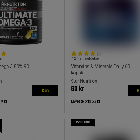
er
127 anmeldelser
mega-3 80% 90
Vitamins & Minerals Daily 60
kapsler
n
Star Nutrition
63 kr
Køb
K
19 kr
Laveste pris
63 kr
PRISFUND