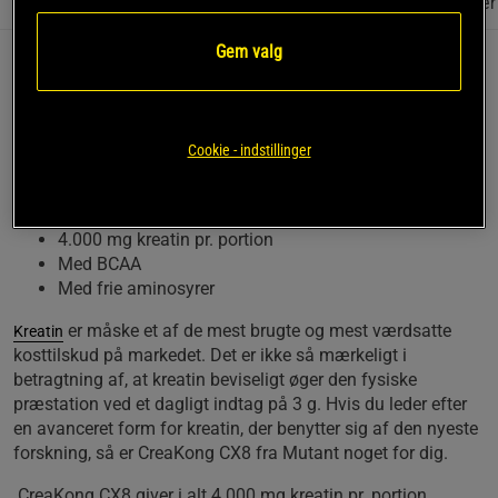
Information
Anmeldelser
(21)
Næringsværdi og ingredienser
Gem valg
Leder du efter en avanceret videreudvikling af almindeligt
kreatin? Så er CreaKong CX8 fra Mutant noget for dig. Dette
er et avanceret kreatinprodukt, der kombinerer tre forskellige
former for kreatin med BCAA og frie aminosyrer. En portion
Cookie - indstillinger
giver i alt 4.000 mg kreatin.
Tre former for kreatin
4.000 mg kreatin pr. portion
Med BCAA
Med frie aminosyrer
er måske et af de mest brugte og mest værdsatte
Kreatin
kosttilskud på markedet. Det er ikke så mærkeligt i
betragtning af, at kreatin beviseligt øger den fysiske
præstation ved et dagligt indtag på 3 g. Hvis du leder efter
en avanceret form for kreatin, der benytter sig af den nyeste
forskning, så er CreaKong CX8 fra Mutant noget for dig.
CreaKong CX8 giver i alt 4.000 mg kreatin pr. portion.