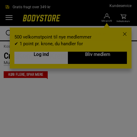
Gå direkte til hovedindholdet
Kundeservice
Gratis fragt over 349 kr
Min profil
Indkøbskurv
500 velkomstpoint til nye medlemmer
✔ 1 point pr. krone, du handler for
Kosttilskud /
Kreatin /
Kreatinblandning
CreaKong CX8 Kreatin 249 g
Log ind
Bliv medlem
Mutant
KØB FLERE, SPAR MERE