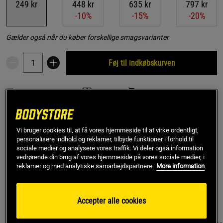
249 kr
448 kr
635 kr
797 kr
-10%
-15%
-20%
Gælder også når du køber forskellige smagsvarianter
Føj til indkøbskurven
Gratis fragt over 349 kr
Gratis retur
14 dages fortrydelsesret
SKU #3896-1
| EAN
853519004102
Vi bruger cookies til, at få vores hjemmeside til at virke ordentligt,
CreaKong CX8 er et kosttilskud fra Mutant. Dette er en
personalisere indhold og reklamer, tilbyde funktioner i forhold til
avanceret form for kreatin, der indeholder tre typer kreatin
sociale medier og analysere vores traffik. Vi deler også information
vedrørende din brug af vores hjemmeside på vores sociale medier, i
samt BCAA og frie aminosyrer. Anvendes før træning. Fri for
reklamer og med analytiske samarbejdspartnere.
More information
unødvendige tilsætningsstoffer.
Læs mere
Accepter alle cookies