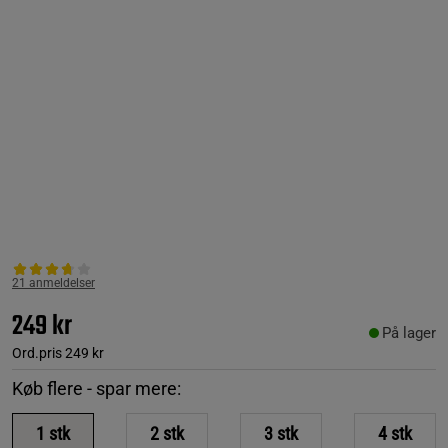
21 anmeldelser
249 kr
På lager
Ord.pris
249 kr
Køb flere - spar mere:
1
stk
2
stk
3
stk
4
stk