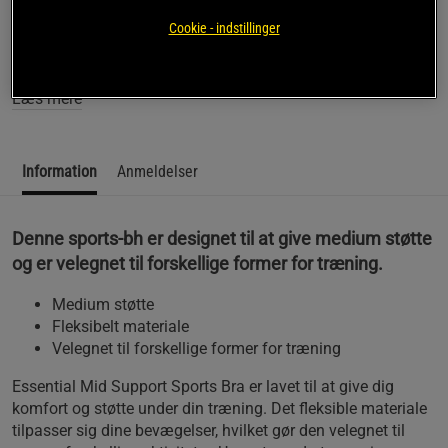
SKU #13740-002R | EAN
7340145470171
Cookie - indstillinger
Essential Mid Support Sports Bra fra ICANIWILL giver dig
den støtte, du har brug for under træning.
Læs mere
Information
Anmeldelser
Denne sports-bh er designet til at give medium støtte
og er velegnet til forskellige former for træning.
Medium støtte
Fleksibelt materiale
Velegnet til forskellige former for træning
Essential Mid Support Sports Bra er lavet til at give dig
komfort og støtte under din træning. Det fleksible materiale
tilpasser sig dine bevægelser, hvilket gør den velegnet til