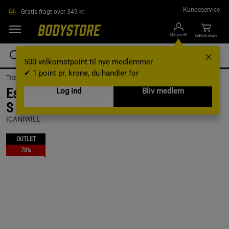
Gå direkte til hovedindholdet
Kundeservice
Gratis fragt over 349 kr
Min profil
Indkøbskurv
500 velkomstpoint til nye medlemmer
✔ 1 point pr. krone, du handler for
Træningstøj /
Træningstøj til kvinder /
Sports-BH
Essential Mid Support Sports Bra, White,
Log ind
Bliv medlem
S
ICANIWILL
OUTLET
70%