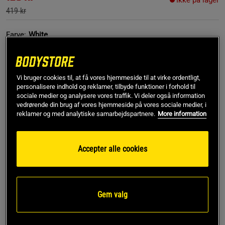
Ikke på lager
419 kr
Farve:
White
Vi bruger cookies til, at få vores hjemmeside til at virke ordentligt,
personalisere indhold og reklamer, tilbyde funktioner i forhold til
sociale medier og analysere vores traffik. Vi deler også information
vedrørende din brug af vores hjemmeside på vores sociale medier, i
reklamer og med analytiske samarbejdspartnere.
More information
S
Ikke på lager
Accepter alle cookies
Få notifikation via e-mail
Dette produkt er desværre ikke på lager. Få besked når
!
Gem valg
det kommer på lager igen.